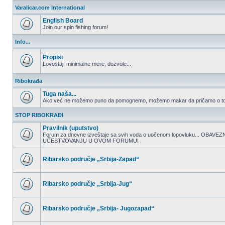
nepročitanih
Varalicar.com International
postova
English Board
Join our spin fishing forum!
Nema
nepročitanih
Info...
postova
Propisi
Lovostaj, minimalne mere, dozvole...
Nema
nepročitanih
Ribokrađa
postova
Tuga naša...
Ako već ne možemo puno da pomognemo, možemo makar da pričamo o to
Nema
nepročitanih
STOP RIBOKRAĐI
postova
Pravilnik (uputstvo)
Forum za dnevne izveštaje sa svih voda o uočenom lopovluku... OBA
UČESTVOVANJU U OVOM FORUMU!
Nema
nepročitanih
postova
Ribarsko područje „Srbija-Zapad“
Nema
nepročitanih
postova
Ribarsko područje „Srbija-Jug“
Nema
nepročitanih
postova
Ribarsko područje „Srbija- Jugozapad“
Nema
nepročitanih