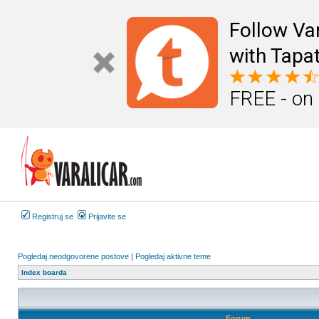
Follow Va
with Tapat
FREE - on
Registruj se
Prijavite se
Pogledaj neodgovorene postove
|
Pogledaj aktivne teme
Index boarda
Forum