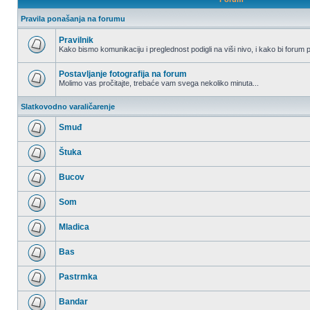
Pravila ponašanja na forumu
Pravilnik
Kako bismo komunikaciju i preglednost podigli na viši nivo, i kako bi forum p
Nema
nepročitanih
postova
Postavljanje fotografija na forum
Molimo vas pročitajte, trebaće vam svega nekoliko minuta...
Nema
nepročitanih
Slatkovodno varaličarenje
postova
Smuđ
Nema
nepročitanih
Štuka
postova
Nema
nepročitanih
Bucov
postova
Nema
nepročitanih
Som
postova
Nema
nepročitanih
Mladica
postova
Nema
nepročitanih
Bas
postova
Nema
nepročitanih
Pastrmka
postova
Nema
nepročitanih
Bandar
postova