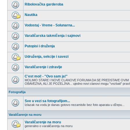
nepročitanih
Ribolovačka garderoba
postova
Nema
nepročitanih
Nautika
postova
Nema
nepročitanih
Vodostaj - Vreme - Solunarna...
postova
Nema
nepročitanih
Varaličarska takmičenja i sajmovi
postova
Nema
nepročitanih
Putopisi i druženja
postova
Nema
nepročitanih
Udruženja, sekcije i savezi
postova
Nema
nepročitanih
Varaličarenje i zdravlje
postova
Nema
nepročitanih
C'est moi! - "Ovo sam ja!"
postova
MOLIMO STARE I NOVE CLANOVE FORUMA DA SE PREDSTAVE OVIM 
OBAVEZNA, ALI JE POZELJNA... ujedno novi clanovi mogu "vezbati" pravilno
Nema
nepročitanih
postova
Fotografija
Sve u vezi sa fotografijom...
Izlazak na vodu je danas gotovo nezamisliv bez foto aparata u džepu...
Nema
nepročitanih
Varaličarenje na moru
postova
Varaličarenje na moru
generalno o varaličarenju na moru
Nema