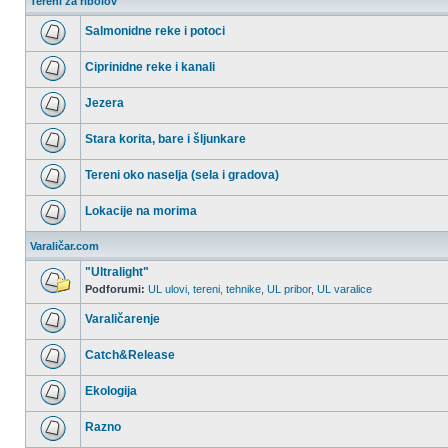
Tereni za ribolov
Salmonidne reke i potoci
Nema
nepročitanih
Ciprinidne reke i kanali
postova
Nema
nepročitanih
Jezera
postova
Nema
nepročitanih
Stara korita, bare i šljunkare
postova
Nema
nepročitanih
Tereni oko naselja (sela i gradova)
postova
Nema
nepročitanih
Lokacije na morima
postova
Nema
nepročitanih
Varaličar.com
postova
"Ultralight"
Podforumi:
UL ulovi, tereni, tehnike
,
UL pribor
,
UL varalice
Nema
nepročitanih
Varaličarenje
postova
Nema
nepročitanih
Catch&Release
postova
Nema
nepročitanih
Ekologija
postova
Nema
nepročitanih
Razno
postova
Nema