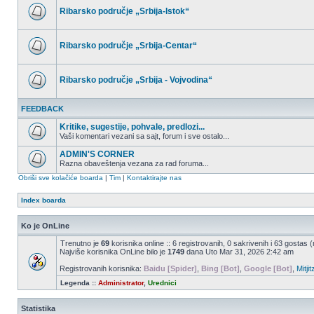
postova
Ribarsko područje „Srbija-Istok“
Nema
nepročitanih
postova
Ribarsko područje „Srbija-Centar“
Nema
nepročitanih
postova
Ribarsko područje „Srbija - Vojvodina“
Nema
nepročitanih
FEEDBACK
postova
Kritike, sugestije, pohvale, predlozi...
Vaši komentari vezani sa sajt, forum i sve ostalo...
Nema
nepročitanih
ADMIN'S CORNER
postova
Razna obaveštenja vezana za rad foruma...
Nema
Obriši sve kolačiće boarda
|
Tim
|
Kontaktirajte nas
nepročitanih
postova
Index boarda
Ko je OnLine
Trenutno je
69
korisnika online :: 6 registrovanih, 0 sakrivenih i 63 gostas 
Najviše korisnika OnLine bilo je
1749
dana Uto Mar 31, 2026 2:42 am
Registrovanih korisnika:
Baidu [Spider]
,
Bing [Bot]
,
Google [Bot]
,
Mitjit
Legenda ::
Administrator
,
Urednici
Statistika