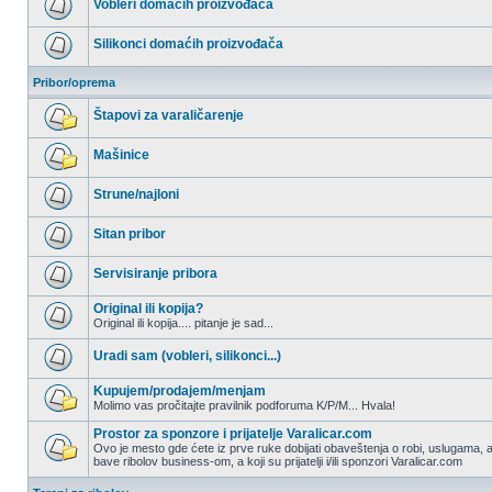
Vobleri domaćih proizvođača
postova
Nema
nepročitanih
Silikonci domaćih proizvođača
postova
Nema
nepročitanih
Pribor/oprema
postova
Štapovi za varaličarenje
Nema
nepročitanih
Mašinice
postova
Nema
nepročitanih
Strune/najloni
postova
Nema
nepročitanih
Sitan pribor
postova
Nema
nepročitanih
Servisiranje pribora
postova
Nema
nepročitanih
Original ili kopija?
postova
Original ili kopija.... pitanje je sad...
Nema
nepročitanih
Uradi sam (vobleri, silikonci...)
postova
Nema
nepročitanih
Kupujem/prodajem/menjam
postova
Molimo vas pročitajte pravilnik podforuma K/P/M... Hvala!
Nema
nepročitanih
Prostor za sponzore i prijatelje Varalicar.com
postova
Ovo je mesto gde ćete iz prve ruke dobijati obaveštenja o robi, uslugama, a
bave ribolov business-om, a koji su prijatelji i/ili sponzori Varalicar.com
Nema
nepročitanih
postova