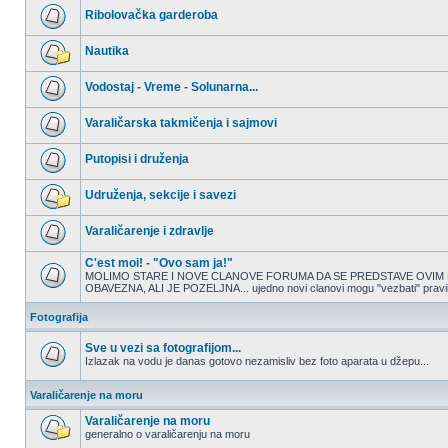
nepročitanih
Ribolovačka garderoba
postova
Nema
nepročitanih
Nautika
postova
Nema
nepročitanih
Vodostaj - Vreme - Solunarna...
postova
Nema
nepročitanih
Varaličarska takmičenja i sajmovi
postova
Nema
nepročitanih
Putopisi i druženja
postova
Nema
nepročitanih
Udruženja, sekcije i savezi
postova
Nema
nepročitanih
Varaličarenje i zdravlje
postova
Nema
nepročitanih
C'est moi! - "Ovo sam ja!"
postova
MOLIMO STARE I NOVE CLANOVE FORUMA DA SE PREDSTAVE OVIM 
OBAVEZNA, ALI JE POZELJNA... ujedno novi clanovi mogu "vezbati" pravilno
Nema
nepročitanih
postova
Fotografija
Sve u vezi sa fotografijom...
Izlazak na vodu je danas gotovo nezamisliv bez foto aparata u džepu...
Nema
nepročitanih
Varaličarenje na moru
postova
Varaličarenje na moru
generalno o varaličarenju na moru
Nema