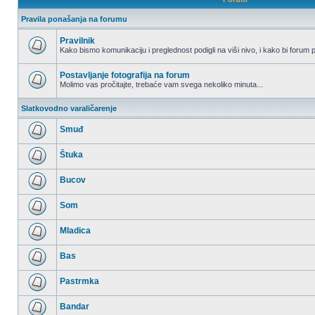
Pravila ponašanja na forumu
Pravilnik
Kako bismo komunikaciju i preglednost podigli na viši nivo, i kako bi forum p
Nema
nepročitanih
postova
Postavljanje fotografija na forum
Molimo vas pročitajte, trebaće vam svega nekoliko minuta...
Nema
nepročitanih
Slatkovodno varaličarenje
postova
Smuđ
Nema
nepročitanih
Štuka
postova
Nema
nepročitanih
Bucov
postova
Nema
nepročitanih
Som
postova
Nema
nepročitanih
Mladica
postova
Nema
nepročitanih
Bas
postova
Nema
nepročitanih
Pastrmka
postova
Nema
nepročitanih
Bandar
postova