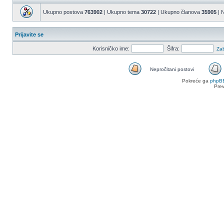
Ukupno postova
763902
| Ukupno tema
30722
| Ukupno članova
35905
| N
Prijavite se
Korisničko ime:
Šifra:
Zab
Nepročitani postovi
Nepročitani
Pokreće ga
phpB
postovi
Pre