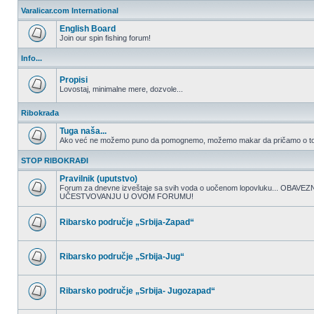
nepročitanih
Varalicar.com International
postova
English Board
Join our spin fishing forum!
Nema
nepročitanih
Info...
postova
Propisi
Lovostaj, minimalne mere, dozvole...
Nema
nepročitanih
Ribokrađa
postova
Tuga naša...
Ako već ne možemo puno da pomognemo, možemo makar da pričamo o to
Nema
nepročitanih
STOP RIBOKRAĐI
postova
Pravilnik (uputstvo)
Forum za dnevne izveštaje sa svih voda o uočenom lopovluku... OBA
UČESTVOVANJU U OVOM FORUMU!
Nema
nepročitanih
postova
Ribarsko područje „Srbija-Zapad“
Nema
nepročitanih
postova
Ribarsko područje „Srbija-Jug“
Nema
nepročitanih
postova
Ribarsko područje „Srbija- Jugozapad“
Nema
nepročitanih