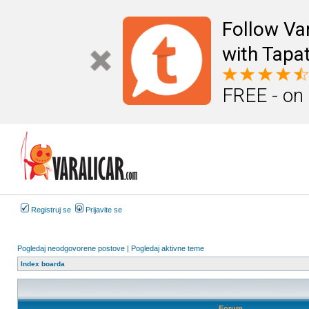
Follow Va
with Tapat
FREE - on
Registruj se
Prijavite se
Pogledaj neodgovorene postove
|
Pogledaj aktivne teme
Index boarda
Forum