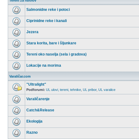
Tereni za ribolov
Salmonidne reke i potoci
Nema
nepročitanih
Ciprinidne reke i kanali
postova
Nema
nepročitanih
Jezera
postova
Nema
nepročitanih
Stara korita, bare i šljunkare
postova
Nema
nepročitanih
Tereni oko naselja (sela i gradova)
postova
Nema
nepročitanih
Lokacije na morima
postova
Nema
nepročitanih
Varaličar.com
postova
"Ultralight"
Podforumi:
UL ulovi, tereni, tehnike
,
UL pribor
,
UL varalice
Nema
nepročitanih
Varaličarenje
postova
Nema
nepročitanih
Catch&Release
postova
Nema
nepročitanih
Ekologija
postova
Nema
nepročitanih
Razno
postova
Nema