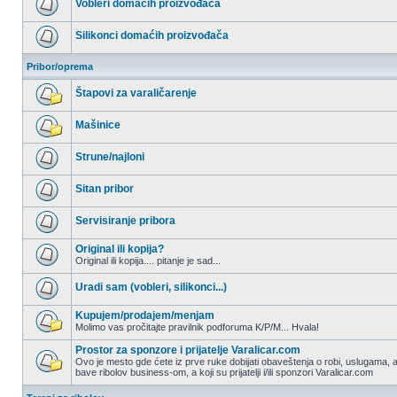
Vobleri domaćih proizvođača
postova
Nema
nepročitanih
Silikonci domaćih proizvođača
postova
Nema
nepročitanih
Pribor/oprema
postova
Štapovi za varaličarenje
Nema
nepročitanih
Mašinice
postova
Nema
nepročitanih
Strune/najloni
postova
Nema
nepročitanih
Sitan pribor
postova
Nema
nepročitanih
Servisiranje pribora
postova
Nema
nepročitanih
Original ili kopija?
postova
Original ili kopija.... pitanje je sad...
Nema
nepročitanih
Uradi sam (vobleri, silikonci...)
postova
Nema
nepročitanih
Kupujem/prodajem/menjam
postova
Molimo vas pročitajte pravilnik podforuma K/P/M... Hvala!
Nema
nepročitanih
Prostor za sponzore i prijatelje Varalicar.com
postova
Ovo je mesto gde ćete iz prve ruke dobijati obaveštenja o robi, uslugama, a
bave ribolov business-om, a koji su prijatelji i/ili sponzori Varalicar.com
Nema
nepročitanih
postova