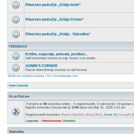
postova
Ribarsko područje „Srbija-Istok“
Nema
nepročitanih
postova
Ribarsko područje „Srbija-Centar“
Nema
nepročitanih
postova
Ribarsko područje „Srbija - Vojvodina“
Nema
nepročitanih
FEEDBACK
postova
Kritike, sugestije, pohvale, predlozi...
Vaši komentari vezani sa sajt, forum i sve ostalo...
Nema
nepročitanih
ADMIN'S CORNER
postova
Razna obaveštenja vezana za rad foruma...
Nema
Obriši sve kolačiće boarda
|
Tim
|
Kontaktirajte nas
nepročitanih
postova
Index boarda
Ko je OnLine
Trenutno je
48
korisnika online :: 5 registrovanih, 0 sakrivenih i 43 gostas 
Najviše korisnika OnLine bilo je
1749
dana Uto Mar 31, 2026 2:42 am
Registrovanih korisnika:
Baidu [Spider]
,
Bing [Bot]
,
Damir 63
,
Google [
Legenda ::
Administrator
,
Urednici
Statistika