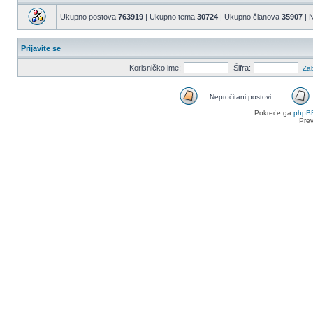
Ukupno postova
763919
| Ukupno tema
30724
| Ukupno članova
35907
| N
Prijavite se
Korisničko ime:
Šifra:
Zab
Nepročitani postovi
Nepročitani
Pokreće ga
phpB
postovi
Pre