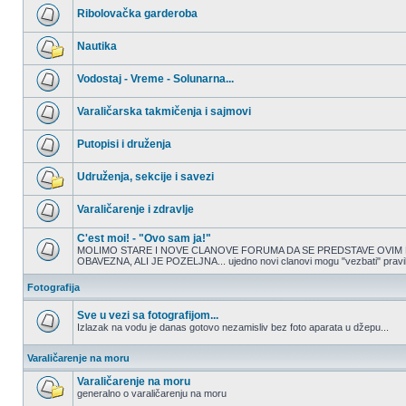
nepročitanih
Ribolovačka garderoba
postova
Nema
nepročitanih
Nautika
postova
Nema
nepročitanih
Vodostaj - Vreme - Solunarna...
postova
Nema
nepročitanih
Varaličarska takmičenja i sajmovi
postova
Nema
nepročitanih
Putopisi i druženja
postova
Nema
nepročitanih
Udruženja, sekcije i savezi
postova
Nema
nepročitanih
Varaličarenje i zdravlje
postova
Nema
nepročitanih
C'est moi! - "Ovo sam ja!"
postova
MOLIMO STARE I NOVE CLANOVE FORUMA DA SE PREDSTAVE OVIM 
OBAVEZNA, ALI JE POZELJNA... ujedno novi clanovi mogu "vezbati" pravilno
Nema
nepročitanih
postova
Fotografija
Sve u vezi sa fotografijom...
Izlazak na vodu je danas gotovo nezamisliv bez foto aparata u džepu...
Nema
nepročitanih
Varaličarenje na moru
postova
Varaličarenje na moru
generalno o varaličarenju na moru
Nema