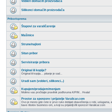
Vobleri domaćih proizvođača
postova
Nema
nepročitanih
Silikonci domaćih proizvođača
postova
Nema
nepročitanih
Pribor/oprema
postova
Štapovi za varaličarenje
Nema
nepročitanih
Mašinice
postova
Nema
nepročitanih
Strune/najloni
postova
Nema
nepročitanih
Sitan pribor
postova
Nema
nepročitanih
Servisiranje pribora
postova
Nema
nepročitanih
Original ili kopija?
postova
Original ili kopija.... pitanje je sad...
Nema
nepročitanih
Uradi sam (vobleri, silikonci...)
postova
Nema
nepročitanih
Kupujem/prodajem/menjam
postova
Molimo vas pročitajte pravilnik podforuma K/P/M... Hvala!
Nema
nepročitanih
Prostor za sponzore i prijatelje Varalicar.com
postova
Ovo je mesto gde ćete iz prve ruke dobijati obaveštenja o robi, uslugama, a
bave ribolov business-om, a koji su prijatelji i/ili sponzori Varalicar.com
Nema
nepročitanih
postova