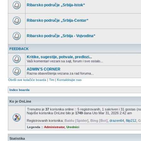
postova
Ribarsko područje „Srbija-Istok“
Nema
nepročitanih
postova
Ribarsko područje „Srbija-Centar“
Nema
nepročitanih
postova
Ribarsko područje „Srbija - Vojvodina“
Nema
nepročitanih
FEEDBACK
postova
Kritike, sugestije, pohvale, predlozi...
Vaši komentari vezani sa sajt, forum i sve ostalo...
Nema
nepročitanih
ADMIN'S CORNER
postova
Razna obaveštenja vezana za rad foruma...
Nema
Obriši sve kolačiće boarda
|
Tim
|
Kontaktirajte nas
nepročitanih
postova
Index boarda
Ko je OnLine
Trenutno je
37
korisnika online :: 5 registrovanih, 1 sakriven i 31 gostas (n
Najviše korisnika OnLine bilo je
1749
dana Uto Mar 31, 2026 2:42 am
Registrovanih korisnika:
Baidu [Spider]
,
Bing [Bot]
,
drazen64
,
filip212
,
G
Legenda ::
Administrator
,
Urednici
Statistika