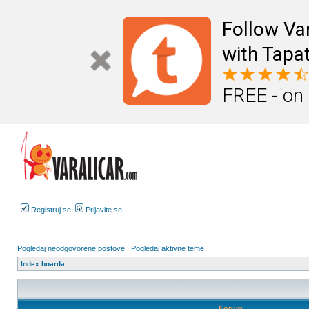
Follow Va
with Tapat
FREE - on
Registruj se
Prijavite se
Pogledaj neodgovorene postove
|
Pogledaj aktivne teme
Index boarda
Forum