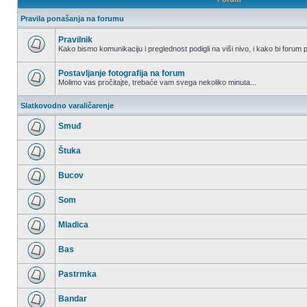
Pravila ponašanja na forumu
Pravilnik
Kako bismo komunikaciju i preglednost podigli na viši nivo, i kako bi forum p
Nema
nepročitanih
postova
Postavljanje fotografija na forum
Molimo vas pročitajte, trebaće vam svega nekoliko minuta...
Nema
nepročitanih
Slatkovodno varaličarenje
postova
Smuđ
Nema
nepročitanih
Štuka
postova
Nema
nepročitanih
Bucov
postova
Nema
nepročitanih
Som
postova
Nema
nepročitanih
Mladica
postova
Nema
nepročitanih
Bas
postova
Nema
nepročitanih
Pastrmka
postova
Nema
nepročitanih
Bandar
postova