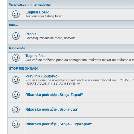
nepročitanih
Varalicar.com International
postova
English Board
Join our spin fishing forum!
Nema
nepročitanih
Info...
postova
Propisi
Lovostaj, minimalne mere, dozvole...
Nema
nepročitanih
Ribokrađa
postova
Tuga naša...
Ako već ne možemo puno da pomognemo, možemo makar da pričamo o to
Nema
nepročitanih
STOP RIBOKRAĐI
postova
Pravilnik (uputstvo)
Forum za dnevne izveštaje sa svih voda o uočenom lopovluku... OBA
UČESTVOVANJU U OVOM FORUMU!
Nema
nepročitanih
postova
Ribarsko područje „Srbija-Zapad“
Nema
nepročitanih
postova
Ribarsko područje „Srbija-Jug“
Nema
nepročitanih
postova
Ribarsko područje „Srbija- Jugozapad“
Nema
nepročitanih