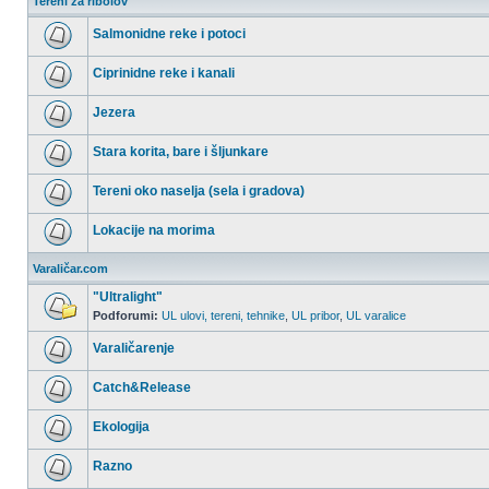
Tereni za ribolov
Salmonidne reke i potoci
Nema
nepročitanih
Ciprinidne reke i kanali
postova
Nema
nepročitanih
Jezera
postova
Nema
nepročitanih
Stara korita, bare i šljunkare
postova
Nema
nepročitanih
Tereni oko naselja (sela i gradova)
postova
Nema
nepročitanih
Lokacije na morima
postova
Nema
nepročitanih
Varaličar.com
postova
"Ultralight"
Podforumi:
UL ulovi, tereni, tehnike
,
UL pribor
,
UL varalice
Nema
nepročitanih
Varaličarenje
postova
Nema
nepročitanih
Catch&Release
postova
Nema
nepročitanih
Ekologija
postova
Nema
nepročitanih
Razno
postova
Nema