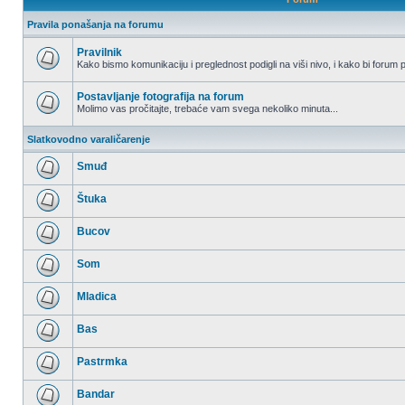
Pravila ponašanja na forumu
Pravilnik
Kako bismo komunikaciju i preglednost podigli na viši nivo, i kako bi forum p
Nema
nepročitanih
postova
Postavljanje fotografija na forum
Molimo vas pročitajte, trebaće vam svega nekoliko minuta...
Nema
nepročitanih
Slatkovodno varaličarenje
postova
Smuđ
Nema
nepročitanih
Štuka
postova
Nema
nepročitanih
Bucov
postova
Nema
nepročitanih
Som
postova
Nema
nepročitanih
Mladica
postova
Nema
nepročitanih
Bas
postova
Nema
nepročitanih
Pastrmka
postova
Nema
nepročitanih
Bandar
postova