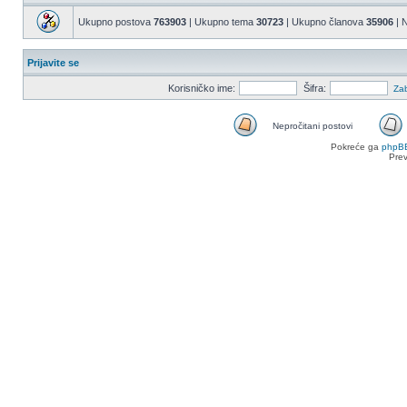
Ukupno postova
763903
| Ukupno tema
30723
| Ukupno članova
35906
| N
Prijavite se
Korisničko ime:
Šifra:
Zab
Nepročitani postovi
Nepročitani
Pokreće ga
phpB
postovi
Pre