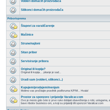
Vobleri domaćih proizvođača
postova
Nema
nepročitanih
Silikonci domaćih proizvođača
postova
Nema
nepročitanih
Pribor/oprema
postova
Štapovi za varaličarenje
Nema
nepročitanih
Mašinice
postova
Nema
nepročitanih
Strune/najloni
postova
Nema
nepročitanih
Sitan pribor
postova
Nema
nepročitanih
Servisiranje pribora
postova
Nema
nepročitanih
Original ili kopija?
postova
Original ili kopija.... pitanje je sad...
Nema
nepročitanih
Uradi sam (vobleri, silikonci...)
postova
Nema
nepročitanih
Kupujem/prodajem/menjam
postova
Molimo vas pročitajte pravilnik podforuma K/P/M... Hvala!
Nema
nepročitanih
Prostor za sponzore i prijatelje Varalicar.com
postova
Ovo je mesto gde ćete iz prve ruke dobijati obaveštenja o robi, uslugama, a
bave ribolov business-om, a koji su prijatelji i/ili sponzori Varalicar.com
Nema
nepročitanih
postova