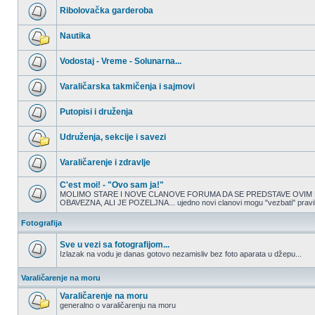
nepročitanih
Ribolovačka garderoba
postova
Nema
nepročitanih
Nautika
postova
Nema
nepročitanih
Vodostaj - Vreme - Solunarna...
postova
Nema
nepročitanih
Varaličarska takmičenja i sajmovi
postova
Nema
nepročitanih
Putopisi i druženja
postova
Nema
nepročitanih
Udruženja, sekcije i savezi
postova
Nema
nepročitanih
Varaličarenje i zdravlje
postova
Nema
nepročitanih
C'est moi! - "Ovo sam ja!"
postova
MOLIMO STARE I NOVE CLANOVE FORUMA DA SE PREDSTAVE OVIM 
OBAVEZNA, ALI JE POZELJNA... ujedno novi clanovi mogu "vezbati" pravilno
Nema
nepročitanih
postova
Fotografija
Sve u vezi sa fotografijom...
Izlazak na vodu je danas gotovo nezamisliv bez foto aparata u džepu...
Nema
nepročitanih
Varaličarenje na moru
postova
Varaličarenje na moru
generalno o varaličarenju na moru
Nema