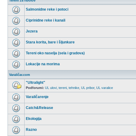
Tereni za ribolov
Salmonidne reke i potoci
Nema
nepročitanih
Ciprinidne reke i kanali
postova
Nema
nepročitanih
Jezera
postova
Nema
nepročitanih
Stara korita, bare i šljunkare
postova
Nema
nepročitanih
Tereni oko naselja (sela i gradova)
postova
Nema
nepročitanih
Lokacije na morima
postova
Nema
nepročitanih
Varaličar.com
postova
"Ultralight"
Podforumi:
UL ulovi, tereni, tehnike
,
UL pribor
,
UL varalice
Nema
nepročitanih
Varaličarenje
postova
Nema
nepročitanih
Catch&Release
postova
Nema
nepročitanih
Ekologija
postova
Nema
nepročitanih
Razno
postova
Nema