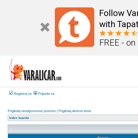
Follow Va
with Tapat
FREE - on
Registruj se
Prijavite se
Pogledaj neodgovorene postove
|
Pogledaj aktivne teme
Index boarda
Forum