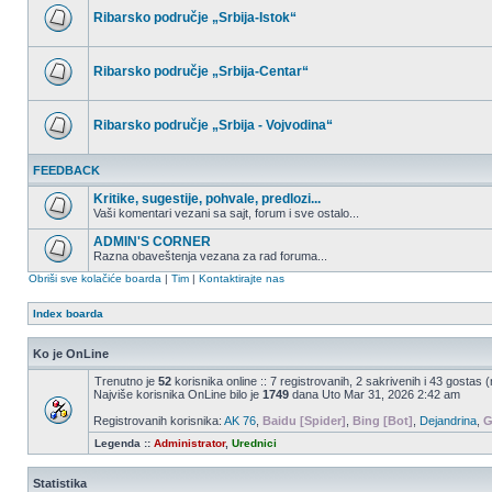
postova
Ribarsko područje „Srbija-Istok“
Nema
nepročitanih
postova
Ribarsko područje „Srbija-Centar“
Nema
nepročitanih
postova
Ribarsko područje „Srbija - Vojvodina“
Nema
nepročitanih
FEEDBACK
postova
Kritike, sugestije, pohvale, predlozi...
Vaši komentari vezani sa sajt, forum i sve ostalo...
Nema
nepročitanih
ADMIN'S CORNER
postova
Razna obaveštenja vezana za rad foruma...
Nema
Obriši sve kolačiće boarda
|
Tim
|
Kontaktirajte nas
nepročitanih
postova
Index boarda
Ko je OnLine
Trenutno je
52
korisnika online :: 7 registrovanih, 2 sakrivenih i 43 gostas 
Najviše korisnika OnLine bilo je
1749
dana Uto Mar 31, 2026 2:42 am
Registrovanih korisnika:
AK 76
,
Baidu [Spider]
,
Bing [Bot]
,
Dejandrina
,
G
Legenda ::
Administrator
,
Urednici
Statistika