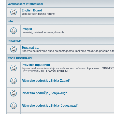
nepročitanih
Varalicar.com International
postova
English Board
Join our spin fishing forum!
Nema
nepročitanih
Info...
postova
Propisi
Lovostaj, minimalne mere, dozvole...
Nema
nepročitanih
Ribokrađa
postova
Tuga naša...
Ako već ne možemo puno da pomognemo, možemo makar da pričamo o to
Nema
nepročitanih
STOP RIBOKRAĐI
postova
Pravilnik (uputstvo)
Forum za dnevne izveštaje sa svih voda o uočenom lopovluku... OBA
UČESTVOVANJU U OVOM FORUMU!
Nema
nepročitanih
postova
Ribarsko područje „Srbija-Zapad“
Nema
nepročitanih
postova
Ribarsko područje „Srbija-Jug“
Nema
nepročitanih
postova
Ribarsko područje „Srbija- Jugozapad“
Nema
nepročitanih