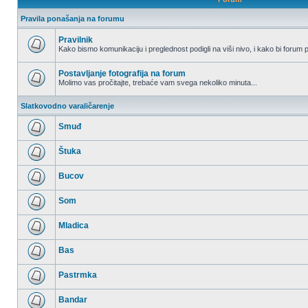
Pravila ponašanja na forumu
Pravilnik
Kako bismo komunikaciju i preglednost podigli na viši nivo, i kako bi forum p
Nema
nepročitanih
postova
Postavljanje fotografija na forum
Molimo vas pročitajte, trebaće vam svega nekoliko minuta...
Nema
nepročitanih
Slatkovodno varaličarenje
postova
Smuđ
Nema
nepročitanih
Štuka
postova
Nema
nepročitanih
Bucov
postova
Nema
nepročitanih
Som
postova
Nema
nepročitanih
Mladica
postova
Nema
nepročitanih
Bas
postova
Nema
nepročitanih
Pastrmka
postova
Nema
nepročitanih
Bandar
postova