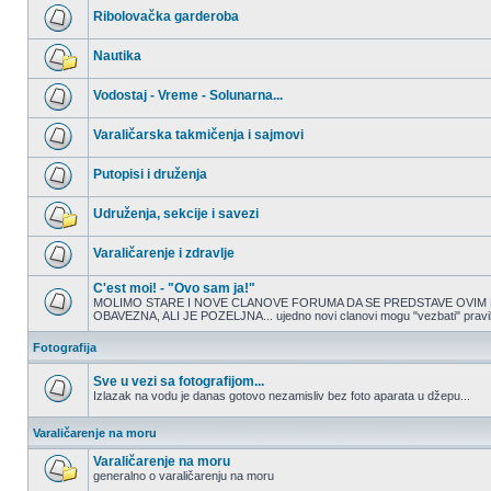
nepročitanih
Ribolovačka garderoba
postova
Nema
nepročitanih
Nautika
postova
Nema
nepročitanih
Vodostaj - Vreme - Solunarna...
postova
Nema
nepročitanih
Varaličarska takmičenja i sajmovi
postova
Nema
nepročitanih
Putopisi i druženja
postova
Nema
nepročitanih
Udruženja, sekcije i savezi
postova
Nema
nepročitanih
Varaličarenje i zdravlje
postova
Nema
nepročitanih
C'est moi! - "Ovo sam ja!"
postova
MOLIMO STARE I NOVE CLANOVE FORUMA DA SE PREDSTAVE OVIM 
OBAVEZNA, ALI JE POZELJNA... ujedno novi clanovi mogu "vezbati" pravilno
Nema
nepročitanih
postova
Fotografija
Sve u vezi sa fotografijom...
Izlazak na vodu je danas gotovo nezamisliv bez foto aparata u džepu...
Nema
nepročitanih
Varaličarenje na moru
postova
Varaličarenje na moru
generalno o varaličarenju na moru
Nema