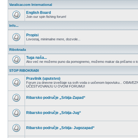
nepročitanih
Varalicar.com International
postova
English Board
Join our spin fishing forum!
Nema
nepročitanih
Info...
postova
Propisi
Lovostaj, minimalne mere, dozvole...
Nema
nepročitanih
Ribokrađa
postova
Tuga naša...
Ako već ne možemo puno da pomognemo, možemo makar da pričamo o to
Nema
nepročitanih
STOP RIBOKRAĐI
postova
Pravilnik (uputstvo)
Forum za dnevne izveštaje sa svih voda o uočenom lopovluku... OBA
UČESTVOVANJU U OVOM FORUMU!
Nema
nepročitanih
postova
Ribarsko područje „Srbija-Zapad“
Nema
nepročitanih
postova
Ribarsko područje „Srbija-Jug“
Nema
nepročitanih
postova
Ribarsko područje „Srbija- Jugozapad“
Nema
nepročitanih