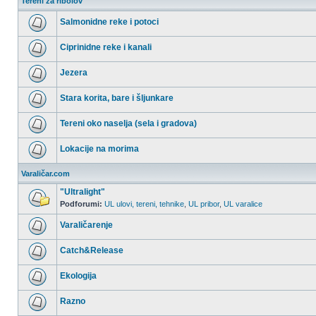
Tereni za ribolov
Salmonidne reke i potoci
Nema
nepročitanih
Ciprinidne reke i kanali
postova
Nema
nepročitanih
Jezera
postova
Nema
nepročitanih
Stara korita, bare i šljunkare
postova
Nema
nepročitanih
Tereni oko naselja (sela i gradova)
postova
Nema
nepročitanih
Lokacije na morima
postova
Nema
nepročitanih
Varaličar.com
postova
"Ultralight"
Podforumi:
UL ulovi, tereni, tehnike
,
UL pribor
,
UL varalice
Nema
nepročitanih
Varaličarenje
postova
Nema
nepročitanih
Catch&Release
postova
Nema
nepročitanih
Ekologija
postova
Nema
nepročitanih
Razno
postova
Nema