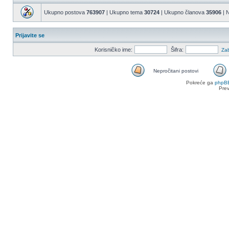
Ukupno postova
763907
| Ukupno tema
30724
| Ukupno članova
35906
| N
Prijavite se
Korisničko ime:
Šifra:
Zab
Nepročitani postovi
Nepročitani
Pokreće ga
phpB
postovi
Pre