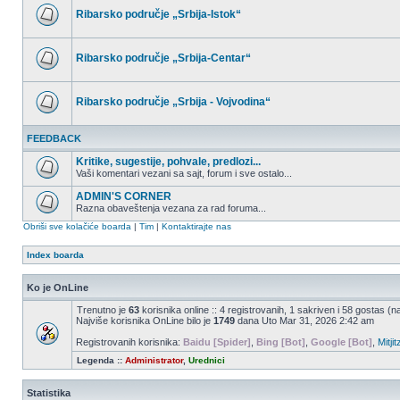
postova
Ribarsko područje „Srbija-Istok“
Nema
nepročitanih
postova
Ribarsko područje „Srbija-Centar“
Nema
nepročitanih
postova
Ribarsko područje „Srbija - Vojvodina“
Nema
nepročitanih
FEEDBACK
postova
Kritike, sugestije, pohvale, predlozi...
Vaši komentari vezani sa sajt, forum i sve ostalo...
Nema
nepročitanih
ADMIN'S CORNER
postova
Razna obaveštenja vezana za rad foruma...
Nema
Obriši sve kolačiće boarda
|
Tim
|
Kontaktirajte nas
nepročitanih
postova
Index boarda
Ko je OnLine
Trenutno je
63
korisnika online :: 4 registrovanih, 1 sakriven i 58 gostas (n
Najviše korisnika OnLine bilo je
1749
dana Uto Mar 31, 2026 2:42 am
Registrovanih korisnika:
Baidu [Spider]
,
Bing [Bot]
,
Google [Bot]
,
Mitjit
Legenda ::
Administrator
,
Urednici
Statistika