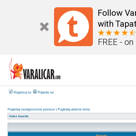
Follow Va
with Tapat
FREE - on
Registruj se
Prijavite se
Pogledaj neodgovorene postove
|
Pogledaj aktivne teme
Index boarda
Forum