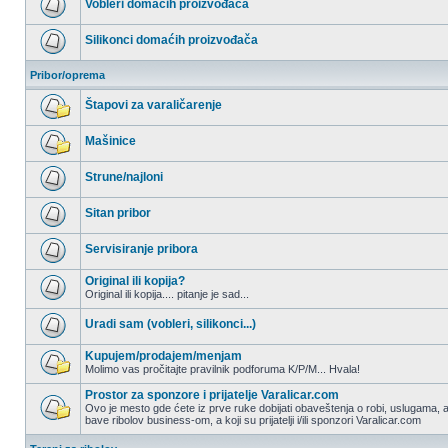
Vobleri domaćih proizvođača
postova
Nema
nepročitanih
Silikonci domaćih proizvođača
postova
Nema
nepročitanih
Pribor/oprema
postova
Štapovi za varaličarenje
Nema
nepročitanih
Mašinice
postova
Nema
nepročitanih
Strune/najloni
postova
Nema
nepročitanih
Sitan pribor
postova
Nema
nepročitanih
Servisiranje pribora
postova
Nema
nepročitanih
Original ili kopija?
postova
Original ili kopija.... pitanje je sad...
Nema
nepročitanih
Uradi sam (vobleri, silikonci...)
postova
Nema
nepročitanih
Kupujem/prodajem/menjam
postova
Molimo vas pročitajte pravilnik podforuma K/P/M... Hvala!
Nema
nepročitanih
Prostor za sponzore i prijatelje Varalicar.com
postova
Ovo je mesto gde ćete iz prve ruke dobijati obaveštenja o robi, uslugama, a
bave ribolov business-om, a koji su prijatelji i/ili sponzori Varalicar.com
Nema
nepročitanih
postova