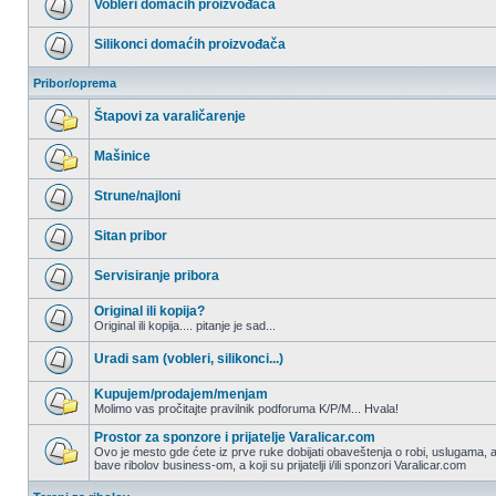
Vobleri domaćih proizvođača
postova
Nema
nepročitanih
Silikonci domaćih proizvođača
postova
Nema
nepročitanih
Pribor/oprema
postova
Štapovi za varaličarenje
Nema
nepročitanih
Mašinice
postova
Nema
nepročitanih
Strune/najloni
postova
Nema
nepročitanih
Sitan pribor
postova
Nema
nepročitanih
Servisiranje pribora
postova
Nema
nepročitanih
Original ili kopija?
postova
Original ili kopija.... pitanje je sad...
Nema
nepročitanih
Uradi sam (vobleri, silikonci...)
postova
Nema
nepročitanih
Kupujem/prodajem/menjam
postova
Molimo vas pročitajte pravilnik podforuma K/P/M... Hvala!
Nema
nepročitanih
Prostor za sponzore i prijatelje Varalicar.com
postova
Ovo je mesto gde ćete iz prve ruke dobijati obaveštenja o robi, uslugama, a
bave ribolov business-om, a koji su prijatelji i/ili sponzori Varalicar.com
Nema
nepročitanih
postova