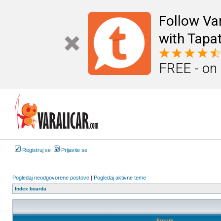
Follow Va
with Tapat
FREE - on
Registruj se
Prijavite se
Pogledaj neodgovorene postove
|
Pogledaj aktivne teme
Index boarda
Forum