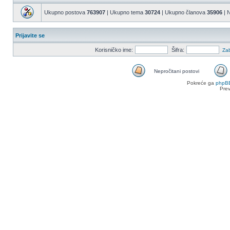
Ukupno postova
763907
| Ukupno tema
30724
| Ukupno članova
35906
| N
Prijavite se
Korisničko ime:
Šifra:
Zab
Nepročitani postovi
Nepročitani
Pokreće ga
phpB
postovi
Pre