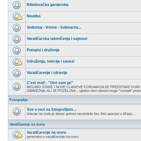
nepročitanih
Ribolovačka garderoba
postova
Nema
nepročitanih
Nautika
postova
Nema
nepročitanih
Vodostaj - Vreme - Solunarna...
postova
Nema
nepročitanih
Varaličarska takmičenja i sajmovi
postova
Nema
nepročitanih
Putopisi i druženja
postova
Nema
nepročitanih
Udruženja, sekcije i savezi
postova
Nema
nepročitanih
Varaličarenje i zdravlje
postova
Nema
nepročitanih
C'est moi! - "Ovo sam ja!"
postova
MOLIMO STARE I NOVE CLANOVE FORUMA DA SE PREDSTAVE OVIM 
OBAVEZNA, ALI JE POZELJNA... ujedno novi clanovi mogu "vezbati" pravilno
Nema
nepročitanih
postova
Fotografija
Sve u vezi sa fotografijom...
Izlazak na vodu je danas gotovo nezamisliv bez foto aparata u džepu...
Nema
nepročitanih
Varaličarenje na moru
postova
Varaličarenje na moru
generalno o varaličarenju na moru
Nema