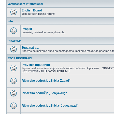
nepročitanih
Varalicar.com International
postova
English Board
Join our spin fishing forum!
Nema
nepročitanih
Info...
postova
Propisi
Lovostaj, minimalne mere, dozvole...
Nema
nepročitanih
Ribokrađa
postova
Tuga naša...
Ako već ne možemo puno da pomognemo, možemo makar da pričamo o to
Nema
nepročitanih
STOP RIBOKRAĐI
postova
Pravilnik (uputstvo)
Forum za dnevne izveštaje sa svih voda o uočenom lopovluku... OBA
UČESTVOVANJU U OVOM FORUMU!
Nema
nepročitanih
postova
Ribarsko područje „Srbija-Zapad“
Nema
nepročitanih
postova
Ribarsko područje „Srbija-Jug“
Nema
nepročitanih
postova
Ribarsko područje „Srbija- Jugozapad“
Nema
nepročitanih