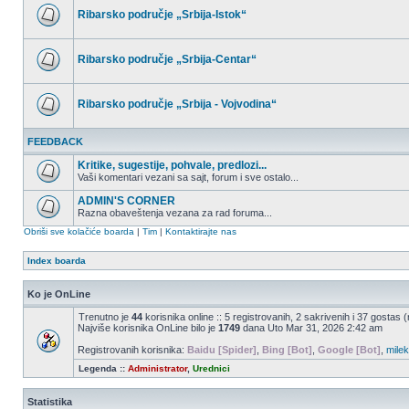
postova
Ribarsko područje „Srbija-Istok“
Nema
nepročitanih
postova
Ribarsko područje „Srbija-Centar“
Nema
nepročitanih
postova
Ribarsko područje „Srbija - Vojvodina“
Nema
nepročitanih
FEEDBACK
postova
Kritike, sugestije, pohvale, predlozi...
Vaši komentari vezani sa sajt, forum i sve ostalo...
Nema
nepročitanih
ADMIN'S CORNER
postova
Razna obaveštenja vezana za rad foruma...
Nema
Obriši sve kolačiće boarda
|
Tim
|
Kontaktirajte nas
nepročitanih
postova
Index boarda
Ko je OnLine
Trenutno je
44
korisnika online :: 5 registrovanih, 2 sakrivenih i 37 gostas 
Najviše korisnika OnLine bilo je
1749
dana Uto Mar 31, 2026 2:42 am
Registrovanih korisnika:
Baidu [Spider]
,
Bing [Bot]
,
Google [Bot]
,
milek
Legenda ::
Administrator
,
Urednici
Statistika