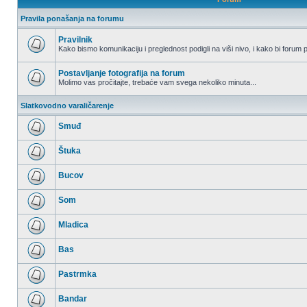
Pravila ponašanja na forumu
Pravilnik
Kako bismo komunikaciju i preglednost podigli na viši nivo, i kako bi forum p
Nema
nepročitanih
postova
Postavljanje fotografija na forum
Molimo vas pročitajte, trebaće vam svega nekoliko minuta...
Nema
nepročitanih
Slatkovodno varaličarenje
postova
Smuđ
Nema
nepročitanih
Štuka
postova
Nema
nepročitanih
Bucov
postova
Nema
nepročitanih
Som
postova
Nema
nepročitanih
Mladica
postova
Nema
nepročitanih
Bas
postova
Nema
nepročitanih
Pastrmka
postova
Nema
nepročitanih
Bandar
postova