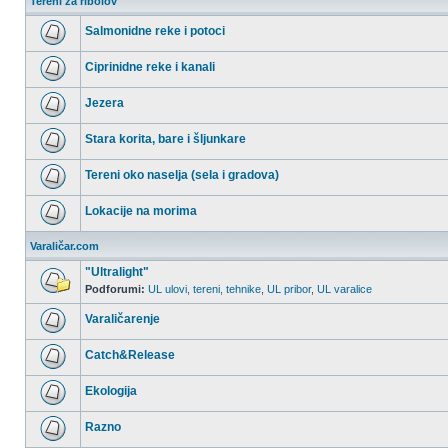
Tereni za ribolov
Salmonidne reke i potoci
Nema
nepročitanih
Ciprinidne reke i kanali
postova
Nema
nepročitanih
Jezera
postova
Nema
nepročitanih
Stara korita, bare i šljunkare
postova
Nema
nepročitanih
Tereni oko naselja (sela i gradova)
postova
Nema
nepročitanih
Lokacije na morima
postova
Nema
nepročitanih
Varaličar.com
postova
"Ultralight"
Podforumi:
UL ulovi, tereni, tehnike
,
UL pribor
,
UL varalice
Nema
nepročitanih
Varaličarenje
postova
Nema
nepročitanih
Catch&Release
postova
Nema
nepročitanih
Ekologija
postova
Nema
nepročitanih
Razno
postova
Nema