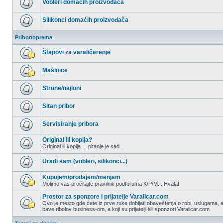
Vobleri domaćih proizvođača
postova
Nema
nepročitanih
Silikonci domaćih proizvođača
postova
Nema
nepročitanih
Pribor/oprema
postova
Štapovi za varaličarenje
Nema
nepročitanih
Mašinice
postova
Nema
nepročitanih
Strune/najloni
postova
Nema
nepročitanih
Sitan pribor
postova
Nema
nepročitanih
Servisiranje pribora
postova
Nema
nepročitanih
Original ili kopija?
postova
Original ili kopija.... pitanje je sad...
Nema
nepročitanih
Uradi sam (vobleri, silikonci...)
postova
Nema
nepročitanih
Kupujem/prodajem/menjam
postova
Molimo vas pročitajte pravilnik podforuma K/P/M... Hvala!
Nema
nepročitanih
Prostor za sponzore i prijatelje Varalicar.com
postova
Ovo je mesto gde ćete iz prve ruke dobijati obaveštenja o robi, uslugama, a
bave ribolov business-om, a koji su prijatelji i/ili sponzori Varalicar.com
Nema
nepročitanih
postova