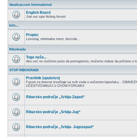
nepročitanih
Varalicar.com International
postova
English Board
Join our spin fishing forum!
Nema
nepročitanih
Info...
postova
Propisi
Lovostaj, minimalne mere, dozvole...
Nema
nepročitanih
Ribokrađa
postova
Tuga naša...
Ako već ne možemo puno da pomognemo, možemo makar da pričamo o to
Nema
nepročitanih
STOP RIBOKRAĐI
postova
Pravilnik (uputstvo)
Forum za dnevne izveštaje sa svih voda o uočenom lopovluku... OBA
UČESTVOVANJU U OVOM FORUMU!
Nema
nepročitanih
postova
Ribarsko područje „Srbija-Zapad“
Nema
nepročitanih
postova
Ribarsko područje „Srbija-Jug“
Nema
nepročitanih
postova
Ribarsko područje „Srbija- Jugozapad“
Nema
nepročitanih