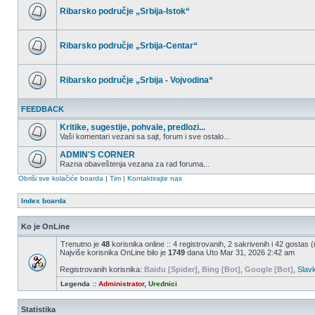
postova
Ribarsko područje „Srbija-Istok“
Nema
nepročitanih
postova
Ribarsko područje „Srbija-Centar“
Nema
nepročitanih
postova
Ribarsko područje „Srbija - Vojvodina“
Nema
nepročitanih
FEEDBACK
postova
Kritike, sugestije, pohvale, predlozi...
Vaši komentari vezani sa sajt, forum i sve ostalo...
Nema
nepročitanih
ADMIN'S CORNER
postova
Razna obaveštenja vezana za rad foruma...
Nema
Obriši sve kolačiće boarda
|
Tim
|
Kontaktirajte nas
nepročitanih
postova
Index boarda
Ko je OnLine
Trenutno je
48
korisnika online :: 4 registrovanih, 2 sakrivenih i 42 gostas 
Najviše korisnika OnLine bilo je
1749
dana Uto Mar 31, 2026 2:42 am
Registrovanih korisnika:
Baidu [Spider]
,
Bing [Bot]
,
Google [Bot]
,
Slav
Legenda ::
Administrator
,
Urednici
Statistika