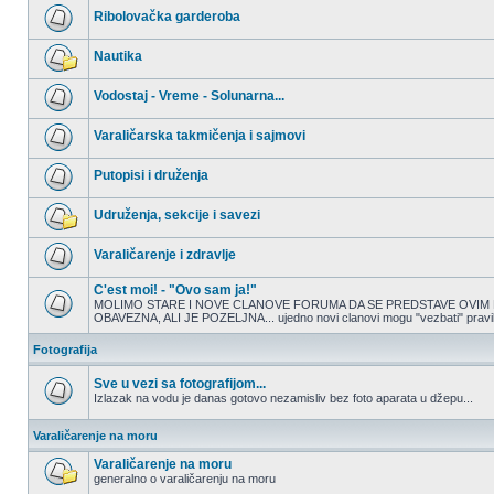
nepročitanih
Ribolovačka garderoba
postova
Nema
nepročitanih
Nautika
postova
Nema
nepročitanih
Vodostaj - Vreme - Solunarna...
postova
Nema
nepročitanih
Varaličarska takmičenja i sajmovi
postova
Nema
nepročitanih
Putopisi i druženja
postova
Nema
nepročitanih
Udruženja, sekcije i savezi
postova
Nema
nepročitanih
Varaličarenje i zdravlje
postova
Nema
nepročitanih
C'est moi! - "Ovo sam ja!"
postova
MOLIMO STARE I NOVE CLANOVE FORUMA DA SE PREDSTAVE OVIM 
OBAVEZNA, ALI JE POZELJNA... ujedno novi clanovi mogu "vezbati" pravilno
Nema
nepročitanih
postova
Fotografija
Sve u vezi sa fotografijom...
Izlazak na vodu je danas gotovo nezamisliv bez foto aparata u džepu...
Nema
nepročitanih
Varaličarenje na moru
postova
Varaličarenje na moru
generalno o varaličarenju na moru
Nema