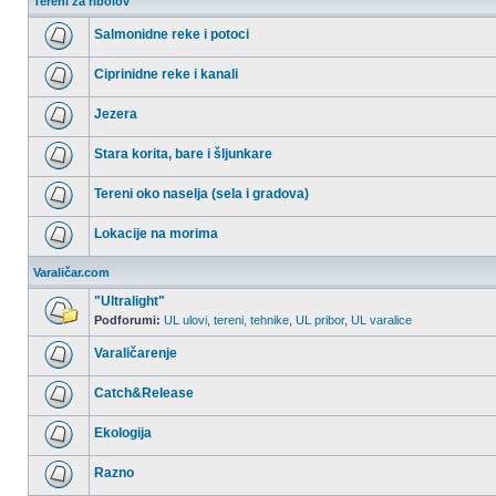
Tereni za ribolov
Salmonidne reke i potoci
Nema
nepročitanih
Ciprinidne reke i kanali
postova
Nema
nepročitanih
Jezera
postova
Nema
nepročitanih
Stara korita, bare i šljunkare
postova
Nema
nepročitanih
Tereni oko naselja (sela i gradova)
postova
Nema
nepročitanih
Lokacije na morima
postova
Nema
nepročitanih
Varaličar.com
postova
"Ultralight"
Podforumi:
UL ulovi, tereni, tehnike
,
UL pribor
,
UL varalice
Nema
nepročitanih
Varaličarenje
postova
Nema
nepročitanih
Catch&Release
postova
Nema
nepročitanih
Ekologija
postova
Nema
nepročitanih
Razno
postova
Nema