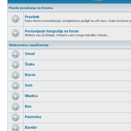
Pravila ponašanja na forumu
Pravilnik
Kako bismo komunikaciju i preglednost podigli na viši nivo, i kako bi forum p
Nema
nepročitanih
postova
Postavljanje fotografija na forum
Molimo vas pročitajte, trebaće vam svega nekoliko minuta...
Nema
nepročitanih
Slatkovodno varaličarenje
postova
Smuđ
Nema
nepročitanih
Štuka
postova
Nema
nepročitanih
Bucov
postova
Nema
nepročitanih
Som
postova
Nema
nepročitanih
Mladica
postova
Nema
nepročitanih
Bas
postova
Nema
nepročitanih
Pastrmka
postova
Nema
nepročitanih
Bandar
postova