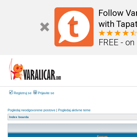
Follow Va
with Tapat
FREE - on
Registruj se
Prijavite se
Pogledaj neodgovorene postove
|
Pogledaj aktivne teme
Index boarda
Forum