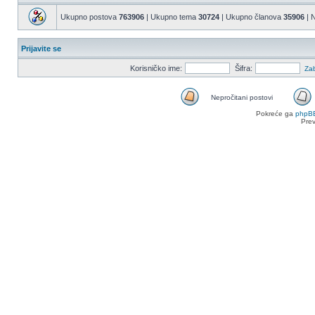
Ukupno postova
763906
| Ukupno tema
30724
| Ukupno članova
35906
| N
Prijavite se
Korisničko ime:
Šifra:
Zab
Nepročitani postovi
Nepročitani
Pokreće ga
phpB
postovi
Pre