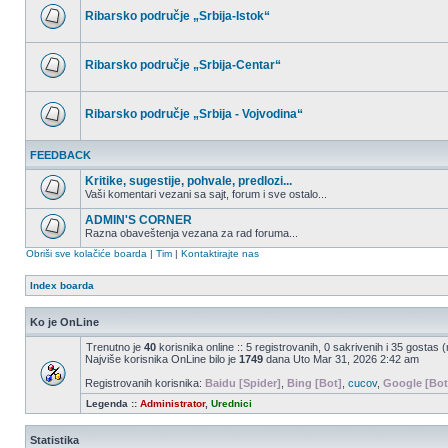
postova
Ribarsko područje „Srbija-Istok“
Nema
nepročitanih
postova
Ribarsko područje „Srbija-Centar“
Nema
nepročitanih
postova
Ribarsko područje „Srbija - Vojvodina“
Nema
nepročitanih
FEEDBACK
postova
Kritike, sugestije, pohvale, predlozi...
Vaši komentari vezani sa sajt, forum i sve ostalo...
Nema
nepročitanih
ADMIN'S CORNER
postova
Razna obaveštenja vezana za rad foruma...
Nema
Obriši sve kolačiće boarda
|
Tim
|
Kontaktirajte nas
nepročitanih
postova
Index boarda
Ko je OnLine
Trenutno je
40
korisnika online :: 5 registrovanih, 0 sakrivenih i 35 gostas 
Najviše korisnika OnLine bilo je
1749
dana Uto Mar 31, 2026 2:42 am
Registrovanih korisnika:
Baidu [Spider]
,
Bing [Bot]
,
cucov
,
Google [Bot
Legenda ::
Administrator
,
Urednici
Statistika