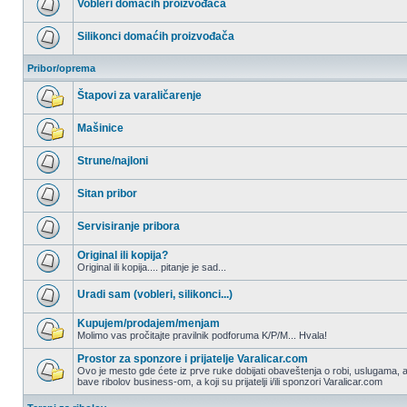
Vobleri domaćih proizvođača
postova
Nema
nepročitanih
Silikonci domaćih proizvođača
postova
Nema
nepročitanih
Pribor/oprema
postova
Štapovi za varaličarenje
Nema
nepročitanih
Mašinice
postova
Nema
nepročitanih
Strune/najloni
postova
Nema
nepročitanih
Sitan pribor
postova
Nema
nepročitanih
Servisiranje pribora
postova
Nema
nepročitanih
Original ili kopija?
postova
Original ili kopija.... pitanje je sad...
Nema
nepročitanih
Uradi sam (vobleri, silikonci...)
postova
Nema
nepročitanih
Kupujem/prodajem/menjam
postova
Molimo vas pročitajte pravilnik podforuma K/P/M... Hvala!
Nema
nepročitanih
Prostor za sponzore i prijatelje Varalicar.com
postova
Ovo je mesto gde ćete iz prve ruke dobijati obaveštenja o robi, uslugama, a
bave ribolov business-om, a koji su prijatelji i/ili sponzori Varalicar.com
Nema
nepročitanih
postova