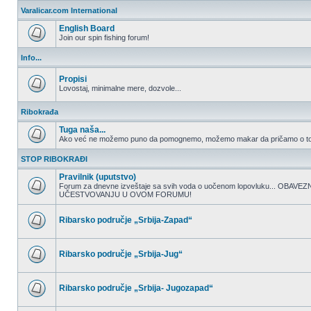
nepročitanih
Varalicar.com International
postova
English Board
Join our spin fishing forum!
Nema
nepročitanih
Info...
postova
Propisi
Lovostaj, minimalne mere, dozvole...
Nema
nepročitanih
Ribokrađa
postova
Tuga naša...
Ako već ne možemo puno da pomognemo, možemo makar da pričamo o to
Nema
nepročitanih
STOP RIBOKRAĐI
postova
Pravilnik (uputstvo)
Forum za dnevne izveštaje sa svih voda o uočenom lopovluku... OBA
UČESTVOVANJU U OVOM FORUMU!
Nema
nepročitanih
postova
Ribarsko područje „Srbija-Zapad“
Nema
nepročitanih
postova
Ribarsko područje „Srbija-Jug“
Nema
nepročitanih
postova
Ribarsko područje „Srbija- Jugozapad“
Nema
nepročitanih