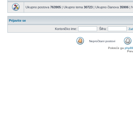
Ukupno postova
763905
| Ukupno tema
30723
| Ukupno članova
35906
| N
Prijavite se
Korisničko ime:
Šifra:
Zab
Nepročitani postovi
Nepročitani
Pokreće ga
phpB
postovi
Pre