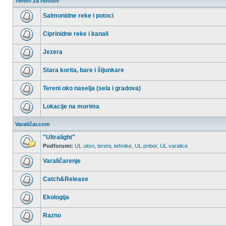
Tereni za ribolov
Salmonidne reke i potoci
Nema
nepročitanih
Ciprinidne reke i kanali
postova
Nema
nepročitanih
Jezera
postova
Nema
nepročitanih
Stara korita, bare i šljunkare
postova
Nema
nepročitanih
Tereni oko naselja (sela i gradova)
postova
Nema
nepročitanih
Lokacije na morima
postova
Nema
nepročitanih
Varaličar.com
postova
"Ultralight"
Podforumi:
UL ulovi, tereni, tehnike
,
UL pribor
,
UL varalice
Nema
nepročitanih
Varaličarenje
postova
Nema
nepročitanih
Catch&Release
postova
Nema
nepročitanih
Ekologija
postova
Nema
nepročitanih
Razno
postova
Nema