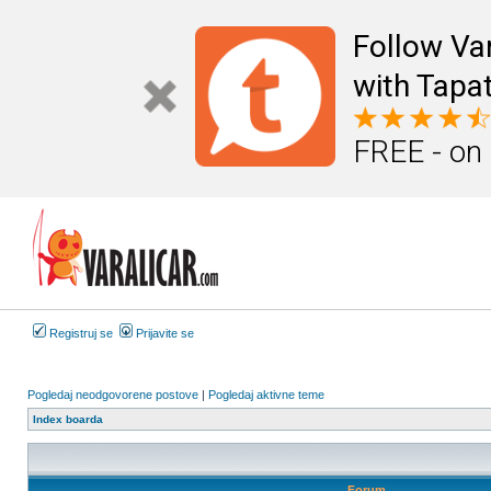
Follow Va
with Tapat
FREE - on
Registruj se
Prijavite se
Pogledaj neodgovorene postove
|
Pogledaj aktivne teme
Index boarda
Forum