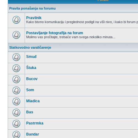
Pravila ponašanja na forumu
Pravilnik
Kako bismo komunikaciju i preglednost podigli na viši nivo, i kako bi forum p
Nema
nepročitanih
postova
Postavljanje fotografija na forum
Molimo vas pročitajte, trebaće vam svega nekoliko minuta...
Nema
nepročitanih
Slatkovodno varaličarenje
postova
Smuđ
Nema
nepročitanih
Štuka
postova
Nema
nepročitanih
Bucov
postova
Nema
nepročitanih
Som
postova
Nema
nepročitanih
Mladica
postova
Nema
nepročitanih
Bas
postova
Nema
nepročitanih
Pastrmka
postova
Nema
nepročitanih
Bandar
postova