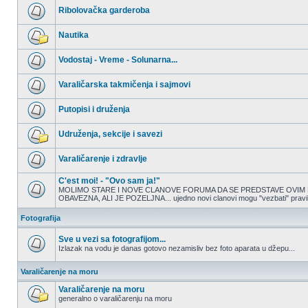
nepročitanih
Ribolovačka garderoba
postova
Nema
nepročitanih
Nautika
postova
Nema
nepročitanih
Vodostaj - Vreme - Solunarna...
postova
Nema
nepročitanih
Varaličarska takmičenja i sajmovi
postova
Nema
nepročitanih
Putopisi i druženja
postova
Nema
nepročitanih
Udruženja, sekcije i savezi
postova
Nema
nepročitanih
Varaličarenje i zdravlje
postova
Nema
nepročitanih
C'est moi! - "Ovo sam ja!"
postova
MOLIMO STARE I NOVE CLANOVE FORUMA DA SE PREDSTAVE OVIM 
OBAVEZNA, ALI JE POZELJNA... ujedno novi clanovi mogu "vezbati" pravilno
Nema
nepročitanih
postova
Fotografija
Sve u vezi sa fotografijom...
Izlazak na vodu je danas gotovo nezamisliv bez foto aparata u džepu...
Nema
nepročitanih
Varaličarenje na moru
postova
Varaličarenje na moru
generalno o varaličarenju na moru
Nema