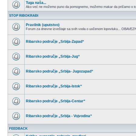
Tuga naša...
Ako već ne možemo puno da pomognemo, možemo makar da pričamo o to
Nema
nepročitanih
STOP RIBOKRAĐI
postova
Pravilnik (uputstvo)
Forum za dnevne izveštaje sa svih voda o uočenom lopovluku...
Nema
nepročitanih
postova
Ribarsko područje „Srbija-Zapad“
Nema
nepročitanih
postova
Ribarsko područje „Srbija-Jug“
Nema
nepročitanih
postova
Ribarsko područje „Srbija- Jugozapad“
Nema
nepročitanih
postova
Ribarsko područje „Srbija-Istok“
Nema
nepročitanih
postova
Ribarsko područje „Srbija-Centar“
Nema
nepročitanih
postova
Ribarsko područje „Srbija - Vojvodina“
Nema
nepročitanih
FEEDBACK
postova