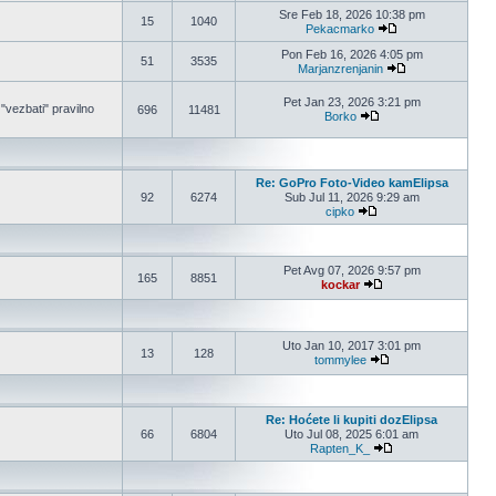
Pogledaj poslednji po
Sre Feb 18, 2026 10:38 pm
15
1040
Pekacmarko
Pogledaj poslednji
Pon Feb 16, 2026 4:05 pm
51
3535
Marjanzrenjanin
Pogledaj poslednj
Pet Jan 23, 2026 3:21 pm
zbati" pravilno
696
11481
Borko
Pogledaj poslednji pos
Re: GoPro Foto-Video kamElipsa
92
6274
Sub Jul 11, 2026 9:29 am
cipko
Pogledaj poslednji pos
Pet Avg 07, 2026 9:57 pm
165
8851
kockar
Pogledaj poslednji po
Uto Jan 10, 2017 3:01 pm
13
128
tommylee
Pogledaj poslednji p
Re: Hoćete li kupiti dozElipsa
66
6804
Uto Jul 08, 2025 6:01 am
Rapten_K_
Pogledaj poslednji 