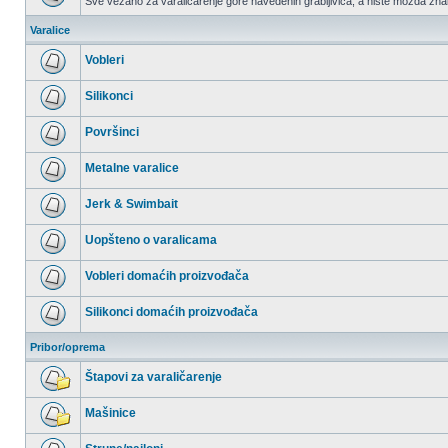
Sve vezano za varaličarenje gore navedenih grabljivica, a niste možda znali
Nema
nepročitanih
Varalice
postova
Vobleri
Nema
nepročitanih
Silikonci
postova
Nema
nepročitanih
Površinci
postova
Nema
nepročitanih
Metalne varalice
postova
Nema
nepročitanih
Jerk & Swimbait
postova
Nema
nepročitanih
Uopšteno o varalicama
postova
Nema
nepročitanih
Vobleri domaćih proizvođača
postova
Nema
nepročitanih
Silikonci domaćih proizvođača
postova
Nema
nepročitanih
Pribor/oprema
postova
Štapovi za varaličarenje
Nema
nepročitanih
Mašinice
postova
Nema
nepročitanih