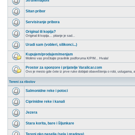
Strune/najloni
postova
Nema
nepročitanih
Sitan pribor
postova
Nema
nepročitanih
Servisiranje pribora
postova
Nema
nepročitanih
Original ili kopija?
postova
Original ili kopija.... pitanje je sad...
Nema
nepročitanih
Uradi sam (vobleri, silikonci...)
postova
Nema
nepročitanih
Kupujem/prodajem/menjam
postova
Molimo vas pročitajte pravilnik podforuma K/P/M... Hvala!
Nema
nepročitanih
Prostor za sponzore i prijatelje Varalicar.com
postova
Ovo je mesto gde ćete iz prve ruke dobijati obaveštenja o robi, uslugama, akc
Nema
nepročitanih
Tereni za ribolov
postova
Salmonidne reke i potoci
Nema
nepročitanih
Ciprinidne reke i kanali
postova
Nema
nepročitanih
Jezera
postova
Nema
nepročitanih
Stara korita, bare i šljunkare
postova
Nema
nepročitanih
Tereni oko naselja (sela i gradova)