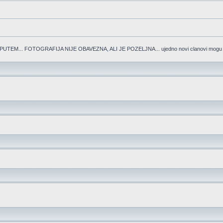
.. FOTOGRAFIJA NIJE OBAVEZNA, ALI JE POZELJNA... ujedno novi clanovi mogu "ve