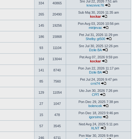
Sre Jul 22, 2026 7:51 am
334
40865
knezevic76
Pogledaj poslednji 
Sub Maj 30, 2026 11:35 am
265
20490
kockar
Pogledaj poslednji po
Pon Avg 03, 2026 10:56 pm
145
19256
mirijevac
Pogledaj poslednji p
Pet Jul 31, 2026 11:29 pm
186
15868
Shelby gt500
Pogledaj poslednji
Sre Jul 30, 2025 12:26 pm
93
11104
Dzile BA
Pogledaj poslednji p
Pet Avg 07, 2026 9:59 pm
164
13044
kockar
Pogledaj poslednji po
Pon Jun 22, 2026 11:17 pm
141
8740
Dzile BA
Pogledaj poslednji p
Pet Jul 24, 2026 9:47 pm
85
7560
crni74
Pogledaj poslednji po
Uto Jun 30, 2026 7:26 pm
129
11054
СРП
Pogledaj poslednji pos
Pon Dec 29, 2025 7:38 pm
27
1047
bolencek
Pogledaj poslednji p
Pon Dec 18, 2023 9:46 pm
15
478
igorsimo
Pogledaj poslednji p
Ned Avg 24, 2025 5:11 pm
57
3545
XLNT
Pogledaj poslednji pos
Pon Mar 30, 2026 9:49 pm
246
6711