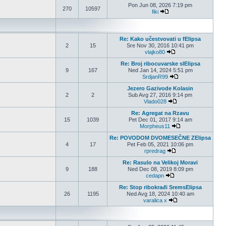
Pon Jun 08, 2026 7:19 pm
270
10597
fiki
Pogledaj poslednji post
Re: Kako učestvovati u fElipsa
2
15
Sre Nov 30, 2016 10:41 pm
vlajko80
Pogledaj poslednji p
Re: Broj ribocuvarske slElipsa
9
167
Ned Jan 14, 2024 5:51 pm
SrdjanR99
Pogledaj poslednji 
Jezero Gazivode Kolasin
2
2
Sub Avg 27, 2016 9:14 pm
Vlado028
Pogledaj poslednji p
Re: Agregat na Rzavu
15
1039
Pet Dec 01, 2017 9:14 am
Morpheus11
Pogledaj poslednji
Re: POVODOM DVOMESEČNE ZElipsa
4
17
Pet Feb 05, 2021 10:06 pm
rpredrag
Pogledaj poslednji p
Re: Rasulo na Velikoj Moravi
9
188
Ned Dec 08, 2019 8:09 pm
cedapn
Pogledaj poslednji po
Re: Stop ribokrađi SremsElipsa
26
1195
Ned Avg 18, 2024 10:40 am
varalica x
Pogledaj poslednji p