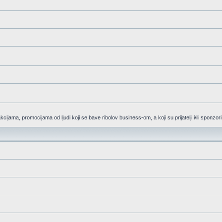
ijama, promocijama od ljudi koji se bave ribolov business-om, a koji su prijatelji i/ili sponzor