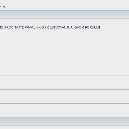
me...
 OBAVEZNO PROČITAJTE PRAVILNIK O UČESTVOVANJU U OVOM FORUMU!