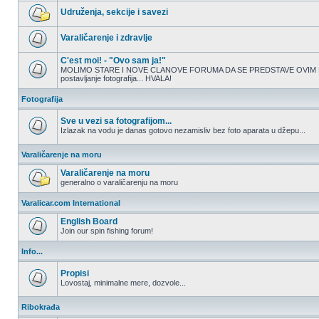
Nema
nepročitanih
Udruženja, sekcije i savezi
postova
Nema
nepročitanih
Varaličarenje i zdravlje
postova
Nema
nepročitanih
C'est moi! - "Ovo sam ja!"
postova
MOLIMO STARE I NOVE CLANOVE FORUMA DA SE PREDSTAVE OVIM PUTEM.
postavljanje fotografija... HVALA!
Nema
nepročitanih
postova
Fotografija
Sve u vezi sa fotografijom...
Izlazak na vodu je danas gotovo nezamisliv bez foto aparata u džepu...
Nema
nepročitanih
Varaličarenje na moru
postova
Varaličarenje na moru
generalno o varaličarenju na moru
Nema
nepročitanih
Varalicar.com International
postova
English Board
Join our spin fishing forum!
Nema
nepročitanih
Info...
postova
Propisi
Lovostaj, minimalne mere, dozvole...
Nema
nepročitanih
Ribokrađa
postova