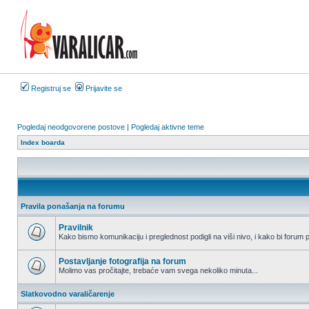
Registruj se
Prijavite se
Pogledaj neodgovorene postove
|
Pogledaj aktivne teme
Index boarda
Pravila ponašanja na forumu
Pravilnik
Kako bismo komunikaciju i preglednost podigli na viši nivo, i kako bi forum p
Nema
nepročitanih
postova
Postavljanje fotografija na forum
Molimo vas pročitajte, trebaće vam svega nekoliko minuta...
Nema
nepročitanih
Slatkovodno varaličarenje
postova