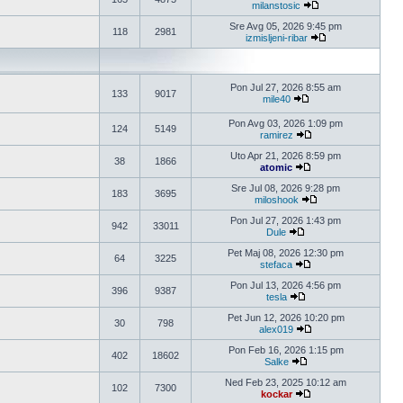
milanstosic
Pogledaj poslednji 
Sre Avg 05, 2026 9:45 pm
118
2981
izmisljeni-ribar
Pogledaj poslednj
Pon Jul 27, 2026 8:55 am
133
9017
mile40
Pogledaj poslednji po
Pon Avg 03, 2026 1:09 pm
124
5149
ramirez
Pogledaj poslednji po
Uto Apr 21, 2026 8:59 pm
38
1866
atomic
Pogledaj poslednji po
Sre Jul 08, 2026 9:28 pm
183
3695
miloshook
Pogledaj poslednji 
Pon Jul 27, 2026 1:43 pm
942
33011
Dule
Pogledaj poslednji pos
Pet Maj 08, 2026 12:30 pm
64
3225
stefaca
Pogledaj poslednji po
Pon Jul 13, 2026 4:56 pm
396
9387
tesla
Pogledaj poslednji pos
Pet Jun 12, 2026 10:20 pm
30
798
alex019
Pogledaj poslednji po
Pon Feb 16, 2026 1:15 pm
402
18602
Salke
Pogledaj poslednji pos
Ned Feb 23, 2025 10:12 am
102
7300
kockar