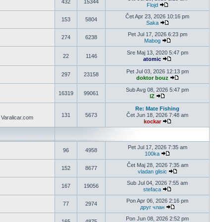
432
15344
Flojd
Pogledaj poslednji pos
Čet Apr 23, 2026 10:16 pm
153
5804
Saka
Pogledaj poslednji pos
Pet Jul 17, 2026 6:23 pm
274
6238
Mabog
Pogledaj poslednji po
Sre Maj 13, 2020 5:47 pm
22
1146
atomic
Pogledaj poslednji po
Pet Jul 03, 2026 12:13 pm
297
23158
doktor bouz
Pogledaj poslednji
Sub Avg 08, 2026 5:47 pm
16319
99061
IZ
Pogledaj poslednji post
Re: Mate Fishing
131
5673
Čet Jun 18, 2026 7:48 am
i Varalicar.com
kockar
Pogledaj poslednji po
Pet Jul 17, 2026 7:35 am
96
4958
100ka
Pogledaj poslednji po
Čet Maj 28, 2026 7:35 am
152
8677
vladan glisic
Pogledaj poslednji
Sub Jul 04, 2026 7:55 am
167
19056
stefaca
Pogledaj poslednji po
Pon Apr 06, 2026 2:16 pm
77
2974
друг члан
Pogledaj poslednji 
Pon Jun 08, 2026 2:52 pm
165
4875