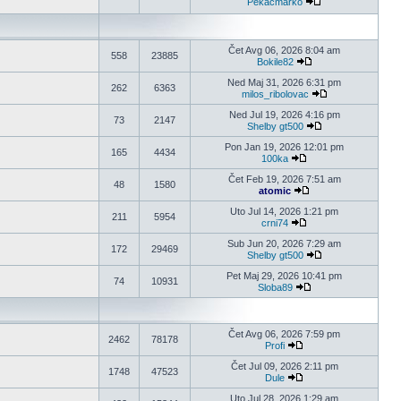
Pekacmarko
Pogledaj poslednji
Čet Avg 06, 2026 8:04 am
558
23885
Bokile82
Pogledaj poslednji p
Ned Maj 31, 2026 6:31 pm
262
6363
milos_ribolovac
Pogledaj poslednj
Ned Jul 19, 2026 4:16 pm
73
2147
Shelby gt500
Pogledaj poslednji
Pon Jan 19, 2026 12:01 pm
165
4434
100ka
Pogledaj poslednji po
Čet Feb 19, 2026 7:51 am
48
1580
atomic
Pogledaj poslednji po
Uto Jul 14, 2026 1:21 pm
211
5954
crni74
Pogledaj poslednji po
Sub Jun 20, 2026 7:29 am
172
29469
Shelby gt500
Pogledaj poslednji
Pet Maj 29, 2026 10:41 pm
74
10931
Sloba89
Pogledaj poslednji po
Čet Avg 06, 2026 7:59 pm
2462
78178
Profi
Pogledaj poslednji pos
Čet Jul 09, 2026 2:11 pm
1748
47523
Dule
Pogledaj poslednji pos
Uto Jul 28, 2026 1:29 am