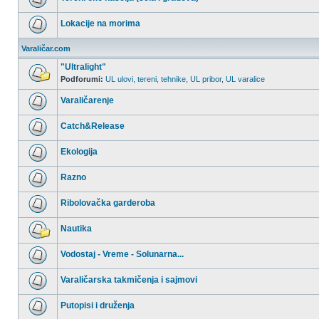
postova
Nema
nepročitanih
Lokacije na morima
postova
Nema
nepročitanih
Varaličar.com
postova
"Ultralight"
Podforumi:
UL ulovi, tereni, tehnike
,
UL pribor
,
UL varalice
Nema
nepročitanih
Varaličarenje
postova
Nema
nepročitanih
Catch&Release
postova
Nema
nepročitanih
Ekologija
postova
Nema
nepročitanih
Razno
postova
Nema
nepročitanih
Ribolovačka garderoba
postova
Nema
nepročitanih
Nautika
postova
Nema
nepročitanih
Vodostaj - Vreme - Solunarna...
postova
Nema
nepročitanih
Varaličarska takmičenja i sajmovi
postova
Nema
nepročitanih
Putopisi i druženja
postova