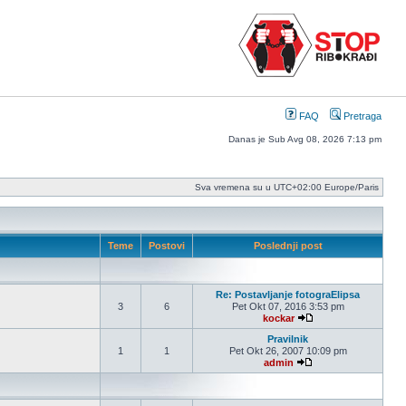
FAQ
Pretraga
Danas je Sub Avg 08, 2026 7:13 pm
Sva vremena su u UTC+02:00 Europe/Paris
Teme
Postovi
Poslednji post
Re: Postavljanje fotograElipsa
3
6
Pet Okt 07, 2016 3:53 pm
kockar
Pogledaj poslednji po
Pravilnik
1
1
Pet Okt 26, 2007 10:09 pm
admin
Pogledaj poslednji po