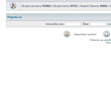
Ukupno postova
763902
| Ukupno tema
30722
| Ukupno članova
35905
| N
Prijavite se
Korisničko ime:
Šifra:
Zab
Nepročitani postovi
Nepročitani
Pokreće ga
phpB
postovi
Pre