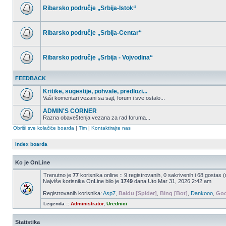
postova
Ribarsko područje „Srbija-Istok“
Nema
nepročitanih
postova
Ribarsko područje „Srbija-Centar“
Nema
nepročitanih
postova
Ribarsko područje „Srbija - Vojvodina“
Nema
nepročitanih
FEEDBACK
postova
Kritike, sugestije, pohvale, predlozi...
Vaši komentari vezani sa sajt, forum i sve ostalo...
Nema
nepročitanih
ADMIN'S CORNER
postova
Razna obaveštenja vezana za rad foruma...
Nema
Obriši sve kolačiće boarda
|
Tim
|
Kontaktirajte nas
nepročitanih
postova
Index boarda
Ko je OnLine
Trenutno je
77
korisnika online :: 9 registrovanih, 0 sakrivenih i 68 gostas 
Najviše korisnika OnLine bilo je
1749
dana Uto Mar 31, 2026 2:42 am
Registrovanih korisnika:
Asp7
,
Baidu [Spider]
,
Bing [Bot]
,
Dankooo
,
Goo
Legenda ::
Administrator
,
Urednici
Statistika