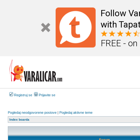
Follow Va
with Tapat
FREE - on
Registruj se
Prijavite se
Pogledaj neodgovorene postove
|
Pogledaj aktivne teme
Index boarda
Forum