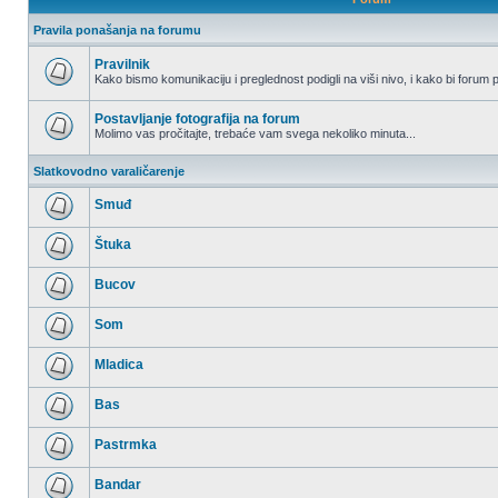
Pravila ponašanja na forumu
Pravilnik
Kako bismo komunikaciju i preglednost podigli na viši nivo, i kako bi forum p
Nema
nepročitanih
postova
Postavljanje fotografija na forum
Molimo vas pročitajte, trebaće vam svega nekoliko minuta...
Nema
nepročitanih
Slatkovodno varaličarenje
postova
Smuđ
Nema
nepročitanih
Štuka
postova
Nema
nepročitanih
Bucov
postova
Nema
nepročitanih
Som
postova
Nema
nepročitanih
Mladica
postova
Nema
nepročitanih
Bas
postova
Nema
nepročitanih
Pastrmka
postova
Nema
nepročitanih
Bandar
postova