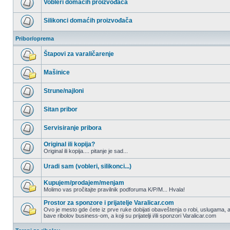
Vobleri domaćih proizvođača
postova
Nema
nepročitanih
Silikonci domaćih proizvođača
postova
Nema
nepročitanih
Pribor/oprema
postova
Štapovi za varaličarenje
Nema
nepročitanih
Mašinice
postova
Nema
nepročitanih
Strune/najloni
postova
Nema
nepročitanih
Sitan pribor
postova
Nema
nepročitanih
Servisiranje pribora
postova
Nema
nepročitanih
Original ili kopija?
postova
Original ili kopija.... pitanje je sad...
Nema
nepročitanih
Uradi sam (vobleri, silikonci...)
postova
Nema
nepročitanih
Kupujem/prodajem/menjam
postova
Molimo vas pročitajte pravilnik podforuma K/P/M... Hvala!
Nema
nepročitanih
Prostor za sponzore i prijatelje Varalicar.com
postova
Ovo je mesto gde ćete iz prve ruke dobijati obaveštenja o robi, uslugama, a
bave ribolov business-om, a koji su prijatelji i/ili sponzori Varalicar.com
Nema
nepročitanih
postova