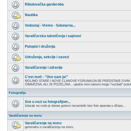
nepročitanih
Ribolovačka garderoba
postova
Nema
nepročitanih
Nautika
postova
Nema
nepročitanih
Vodostaj - Vreme - Solunarna...
postova
Nema
nepročitanih
Varaličarska takmičenja i sajmovi
postova
Nema
nepročitanih
Putopisi i druženja
postova
Nema
nepročitanih
Udruženja, sekcije i savezi
postova
Nema
nepročitanih
Varaličarenje i zdravlje
postova
Nema
nepročitanih
C'est moi! - "Ovo sam ja!"
postova
MOLIMO STARE I NOVE CLANOVE FORUMA DA SE PREDSTAVE OVIM 
OBAVEZNA, ALI JE POZELJNA... ujedno novi clanovi mogu "vezbati" pravilno
Nema
nepročitanih
postova
Fotografija
Sve u vezi sa fotografijom...
Izlazak na vodu je danas gotovo nezamisliv bez foto aparata u džepu...
Nema
nepročitanih
Varaličarenje na moru
postova
Varaličarenje na moru
generalno o varaličarenju na moru
Nema