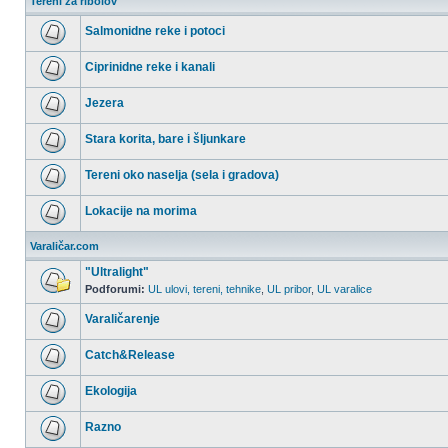
Tereni za ribolov
Salmonidne reke i potoci
Nema
nepročitanih
Ciprinidne reke i kanali
postova
Nema
nepročitanih
Jezera
postova
Nema
nepročitanih
Stara korita, bare i šljunkare
postova
Nema
nepročitanih
Tereni oko naselja (sela i gradova)
postova
Nema
nepročitanih
Lokacije na morima
postova
Nema
nepročitanih
Varaličar.com
postova
"Ultralight"
Podforumi:
UL ulovi, tereni, tehnike
,
UL pribor
,
UL varalice
Nema
nepročitanih
Varaličarenje
postova
Nema
nepročitanih
Catch&Release
postova
Nema
nepročitanih
Ekologija
postova
Nema
nepročitanih
Razno
postova
Nema