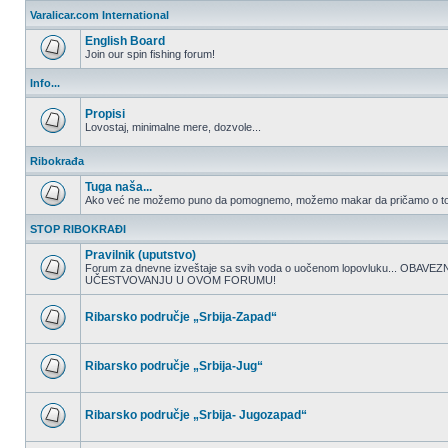
nepročitanih
Varalicar.com International
postova
English Board
Join our spin fishing forum!
Nema
nepročitanih
Info...
postova
Propisi
Lovostaj, minimalne mere, dozvole...
Nema
nepročitanih
Ribokrađa
postova
Tuga naša...
Ako već ne možemo puno da pomognemo, možemo makar da pričamo o to
Nema
nepročitanih
STOP RIBOKRAĐI
postova
Pravilnik (uputstvo)
Forum za dnevne izveštaje sa svih voda o uočenom lopovluku... OBA
UČESTVOVANJU U OVOM FORUMU!
Nema
nepročitanih
postova
Ribarsko područje „Srbija-Zapad“
Nema
nepročitanih
postova
Ribarsko područje „Srbija-Jug“
Nema
nepročitanih
postova
Ribarsko područje „Srbija- Jugozapad“
Nema
nepročitanih