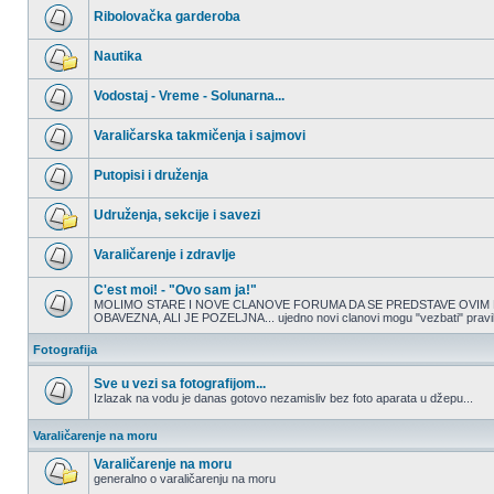
nepročitanih
Ribolovačka garderoba
postova
Nema
nepročitanih
Nautika
postova
Nema
nepročitanih
Vodostaj - Vreme - Solunarna...
postova
Nema
nepročitanih
Varaličarska takmičenja i sajmovi
postova
Nema
nepročitanih
Putopisi i druženja
postova
Nema
nepročitanih
Udruženja, sekcije i savezi
postova
Nema
nepročitanih
Varaličarenje i zdravlje
postova
Nema
nepročitanih
C'est moi! - "Ovo sam ja!"
postova
MOLIMO STARE I NOVE CLANOVE FORUMA DA SE PREDSTAVE OVIM 
OBAVEZNA, ALI JE POZELJNA... ujedno novi clanovi mogu "vezbati" pravilno
Nema
nepročitanih
postova
Fotografija
Sve u vezi sa fotografijom...
Izlazak na vodu je danas gotovo nezamisliv bez foto aparata u džepu...
Nema
nepročitanih
Varaličarenje na moru
postova
Varaličarenje na moru
generalno o varaličarenju na moru
Nema