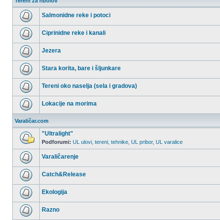
Tereni za ribolov
Salmonidne reke i potoci
Nema
nepročitanih
Ciprinidne reke i kanali
postova
Nema
nepročitanih
Jezera
postova
Nema
nepročitanih
Stara korita, bare i šljunkare
postova
Nema
nepročitanih
Tereni oko naselja (sela i gradova)
postova
Nema
nepročitanih
Lokacije na morima
postova
Nema
nepročitanih
Varaličar.com
postova
"Ultralight"
Podforumi:
UL ulovi, tereni, tehnike
,
UL pribor
,
UL varalice
Nema
nepročitanih
Varaličarenje
postova
Nema
nepročitanih
Catch&Release
postova
Nema
nepročitanih
Ekologija
postova
Nema
nepročitanih
Razno
postova
Nema