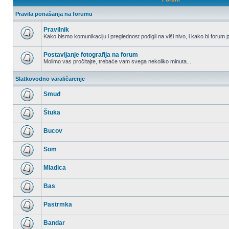
Pravila ponašanja na forumu
Pravilnik
Kako bismo komunikaciju i preglednost podigli na viši nivo, i kako bi forum p
Nema
nepročitanih
postova
Postavljanje fotografija na forum
Molimo vas pročitajte, trebaće vam svega nekoliko minuta...
Nema
nepročitanih
Slatkovodno varaličarenje
postova
Smuđ
Nema
nepročitanih
Štuka
postova
Nema
nepročitanih
Bucov
postova
Nema
nepročitanih
Som
postova
Nema
nepročitanih
Mladica
postova
Nema
nepročitanih
Bas
postova
Nema
nepročitanih
Pastrmka
postova
Nema
nepročitanih
Bandar
postova