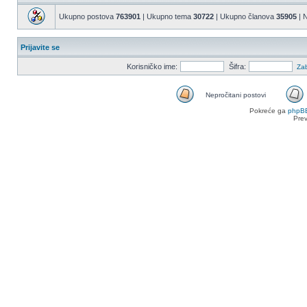
Ukupno postova
763901
| Ukupno tema
30722
| Ukupno članova
35905
| N
Prijavite se
Korisničko ime:
Šifra:
Zab
Nepročitani postovi
Nepročitani
Pokreće ga
phpB
postovi
Pre