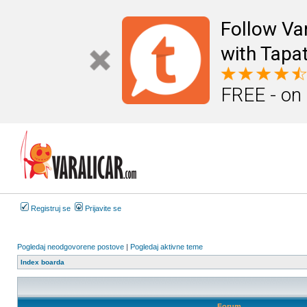
Follow Va
with Tapat
FREE - on
Registruj se
Prijavite se
Pogledaj neodgovorene postove
|
Pogledaj aktivne teme
Index boarda
Forum