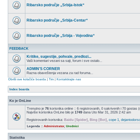
postova
Ribarsko područje „Srbija-Istok“
Nema
nepročitanih
postova
Ribarsko područje „Srbija-Centar“
Nema
nepročitanih
postova
Ribarsko područje „Srbija - Vojvodina“
Nema
nepročitanih
FEEDBACK
postova
Kritike, sugestije, pohvale, predlozi...
Vaši komentari vezani sa sajt, forum i sve ostalo...
Nema
nepročitanih
ADMIN'S CORNER
postova
Razna obaveštenja vezana za rad foruma...
Nema
Obriši sve kolačiće boarda
|
Tim
|
Kontaktirajte nas
nepročitanih
postova
Index boarda
Ko je OnLine
Trenutno je
76
korisnika online :: 6 registrovanih, 0 sakrivenih i 70 gostas 
Najviše korisnika OnLine bilo je
1749
dana Uto Mar 31, 2026 2:42 am
Registrovanih korisnika:
Baidu [Spider]
,
Bing [Bot]
,
cope 1
,
dejantodors
Legenda ::
Administrator
,
Urednici
Statistika