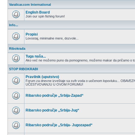
nepročitanih
Varalicar.com International
postova
English Board
Join our spin fishing forum!
Nema
nepročitanih
Info...
postova
Propisi
Lovostaj, minimalne mere, dozvole...
Nema
nepročitanih
Ribokrađa
postova
Tuga naša...
Ako već ne možemo puno da pomognemo, možemo makar da pričamo o to
Nema
nepročitanih
STOP RIBOKRAĐI
postova
Pravilnik (uputstvo)
Forum za dnevne izveštaje sa svih voda o uočenom lopovluku... OBA
UČESTVOVANJU U OVOM FORUMU!
Nema
nepročitanih
postova
Ribarsko područje „Srbija-Zapad“
Nema
nepročitanih
postova
Ribarsko područje „Srbija-Jug“
Nema
nepročitanih
postova
Ribarsko područje „Srbija- Jugozapad“
Nema
nepročitanih