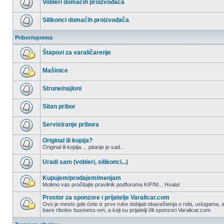
Vobleri domaćih proizvođača
postova
Nema
nepročitanih
Silikonci domaćih proizvođača
postova
Nema
nepročitanih
Pribor/oprema
postova
Štapovi za varaličarenje
Nema
nepročitanih
Mašinice
postova
Nema
nepročitanih
Strune/najloni
postova
Nema
nepročitanih
Sitan pribor
postova
Nema
nepročitanih
Servisiranje pribora
postova
Nema
nepročitanih
Original ili kopija?
postova
Original ili kopija.... pitanje je sad...
Nema
nepročitanih
Uradi sam (vobleri, silikonci...)
postova
Nema
nepročitanih
Kupujem/prodajem/menjam
postova
Molimo vas pročitajte pravilnik podforuma K/P/M... Hvala!
Nema
nepročitanih
Prostor za sponzore i prijatelje Varalicar.com
postova
Ovo je mesto gde ćete iz prve ruke dobijati obaveštenja o robi, uslugama, a
bave ribolov business-om, a koji su prijatelji i/ili sponzori Varalicar.com
Nema
nepročitanih
postova