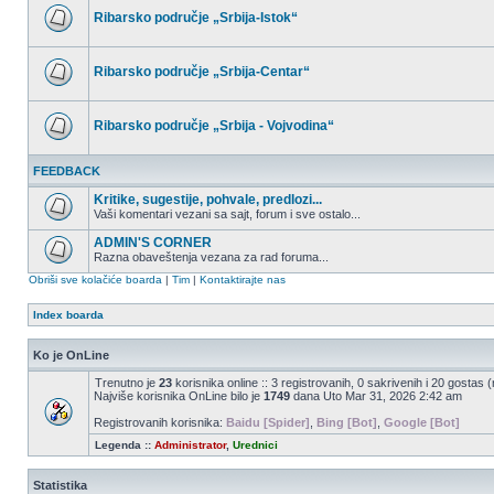
postova
Ribarsko područje „Srbija-Istok“
Nema
nepročitanih
postova
Ribarsko područje „Srbija-Centar“
Nema
nepročitanih
postova
Ribarsko područje „Srbija - Vojvodina“
Nema
nepročitanih
FEEDBACK
postova
Kritike, sugestije, pohvale, predlozi...
Vaši komentari vezani sa sajt, forum i sve ostalo...
Nema
nepročitanih
ADMIN'S CORNER
postova
Razna obaveštenja vezana za rad foruma...
Nema
Obriši sve kolačiće boarda
|
Tim
|
Kontaktirajte nas
nepročitanih
postova
Index boarda
Ko je OnLine
Trenutno je
23
korisnika online :: 3 registrovanih, 0 sakrivenih i 20 gostas 
Najviše korisnika OnLine bilo je
1749
dana Uto Mar 31, 2026 2:42 am
Registrovanih korisnika:
Baidu [Spider]
,
Bing [Bot]
,
Google [Bot]
Legenda ::
Administrator
,
Urednici
Statistika