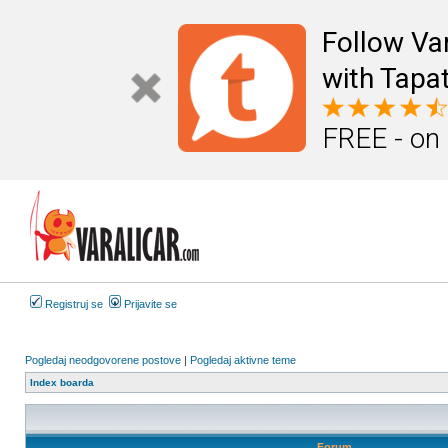
Follow Va
with Tapat
FREE - on
Registruj se
Prijavite se
Pogledaj neodgovorene postove
|
Pogledaj aktivne teme
Index boarda
Forum