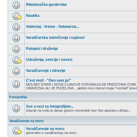
nepročitanih
Ribolovačka garderoba
postova
Nema
nepročitanih
Nautika
postova
Nema
nepročitanih
Vodostaj - Vreme - Solunarna...
postova
Nema
nepročitanih
Varaličarska takmičenja i sajmovi
postova
Nema
nepročitanih
Putopisi i druženja
postova
Nema
nepročitanih
Udruženja, sekcije i savezi
postova
Nema
nepročitanih
Varaličarenje i zdravlje
postova
Nema
nepročitanih
C'est moi! - "Ovo sam ja!"
postova
MOLIMO STARE I NOVE CLANOVE FORUMA DA SE PREDSTAVE OVIM 
OBAVEZNA, ALI JE POZELJNA... ujedno novi clanovi mogu "vezbati" pravilno
Nema
nepročitanih
postova
Fotografija
Sve u vezi sa fotografijom...
Izlazak na vodu je danas gotovo nezamisliv bez foto aparata u džepu...
Nema
nepročitanih
Varaličarenje na moru
postova
Varaličarenje na moru
generalno o varaličarenju na moru
Nema