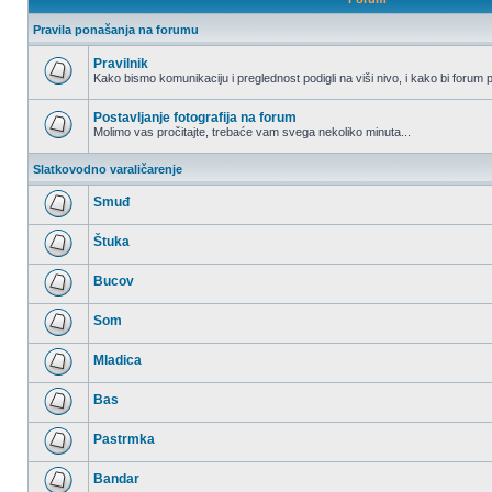
Pravila ponašanja na forumu
Pravilnik
Kako bismo komunikaciju i preglednost podigli na viši nivo, i kako bi forum p
Nema
nepročitanih
postova
Postavljanje fotografija na forum
Molimo vas pročitajte, trebaće vam svega nekoliko minuta...
Nema
nepročitanih
Slatkovodno varaličarenje
postova
Smuđ
Nema
nepročitanih
Štuka
postova
Nema
nepročitanih
Bucov
postova
Nema
nepročitanih
Som
postova
Nema
nepročitanih
Mladica
postova
Nema
nepročitanih
Bas
postova
Nema
nepročitanih
Pastrmka
postova
Nema
nepročitanih
Bandar
postova