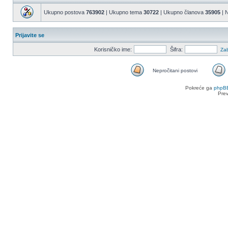
Ukupno postova
763902
| Ukupno tema
30722
| Ukupno članova
35905
| N
Prijavite se
Korisničko ime:
Šifra:
Zab
Nepročitani postovi
Nepročitani
postovi
Pokreće ga
phpB
Pre