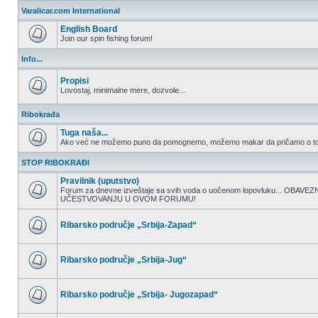
nepročitanih
Varalicar.com International
postova
English Board
Join our spin fishing forum!
Nema
nepročitanih
Info...
postova
Propisi
Lovostaj, minimalne mere, dozvole...
Nema
nepročitanih
Ribokrađa
postova
Tuga naša...
Ako već ne možemo puno da pomognemo, možemo makar da pričamo o to
Nema
nepročitanih
STOP RIBOKRAĐI
postova
Pravilnik (uputstvo)
Forum za dnevne izveštaje sa svih voda o uočenom lopovluku... OBA
UČESTVOVANJU U OVOM FORUMU!
Nema
nepročitanih
postova
Ribarsko područje „Srbija-Zapad“
Nema
nepročitanih
postova
Ribarsko područje „Srbija-Jug“
Nema
nepročitanih
postova
Ribarsko područje „Srbija- Jugozapad“
Nema
nepročitanih