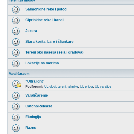
Tereni za ribolov
Salmonidne reke i potoci
Nema
nepročitanih
Ciprinidne reke i kanali
postova
Nema
nepročitanih
Jezera
postova
Nema
nepročitanih
Stara korita, bare i šljunkare
postova
Nema
nepročitanih
Tereni oko naselja (sela i gradova)
postova
Nema
nepročitanih
Lokacije na morima
postova
Nema
nepročitanih
Varaličar.com
postova
"Ultralight"
Podforumi:
UL ulovi, tereni, tehnike
,
UL pribor
,
UL varalice
Nema
nepročitanih
Varaličarenje
postova
Nema
nepročitanih
Catch&Release
postova
Nema
nepročitanih
Ekologija
postova
Nema
nepročitanih
Razno
postova
Nema