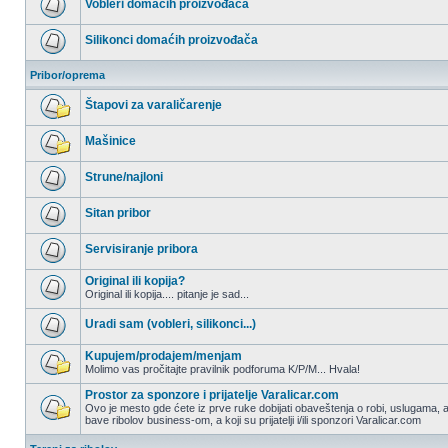
Vobleri domaćih proizvođača
postova
Nema
nepročitanih
Silikonci domaćih proizvođača
postova
Nema
nepročitanih
Pribor/oprema
postova
Štapovi za varaličarenje
Nema
nepročitanih
Mašinice
postova
Nema
nepročitanih
Strune/najloni
postova
Nema
nepročitanih
Sitan pribor
postova
Nema
nepročitanih
Servisiranje pribora
postova
Nema
nepročitanih
Original ili kopija?
postova
Original ili kopija.... pitanje je sad...
Nema
nepročitanih
Uradi sam (vobleri, silikonci...)
postova
Nema
nepročitanih
Kupujem/prodajem/menjam
postova
Molimo vas pročitajte pravilnik podforuma K/P/M... Hvala!
Nema
nepročitanih
Prostor za sponzore i prijatelje Varalicar.com
postova
Ovo je mesto gde ćete iz prve ruke dobijati obaveštenja o robi, uslugama, a
bave ribolov business-om, a koji su prijatelji i/ili sponzori Varalicar.com
Nema
nepročitanih
postova