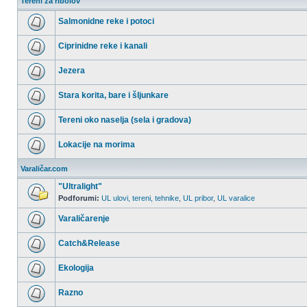
Tereni za ribolov
Salmonidne reke i potoci
Nema
nepročitanih
Ciprinidne reke i kanali
postova
Nema
nepročitanih
Jezera
postova
Nema
nepročitanih
Stara korita, bare i šljunkare
postova
Nema
nepročitanih
Tereni oko naselja (sela i gradova)
postova
Nema
nepročitanih
Lokacije na morima
postova
Nema
nepročitanih
Varaličar.com
postova
"Ultralight"
Podforumi:
UL ulovi, tereni, tehnike
,
UL pribor
,
UL varalice
Nema
nepročitanih
Varaličarenje
postova
Nema
nepročitanih
Catch&Release
postova
Nema
nepročitanih
Ekologija
postova
Nema
nepročitanih
Razno
postova
Nema