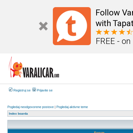
Follow Va
with Tapat
FREE - on
Registruj se
Prijavite se
Pogledaj neodgovorene postove
|
Pogledaj aktivne teme
Index boarda
Forum