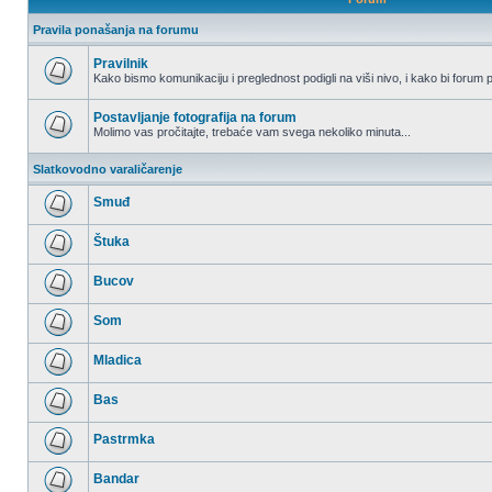
Pravila ponašanja na forumu
Pravilnik
Kako bismo komunikaciju i preglednost podigli na viši nivo, i kako bi forum p
Nema
nepročitanih
postova
Postavljanje fotografija na forum
Molimo vas pročitajte, trebaće vam svega nekoliko minuta...
Nema
nepročitanih
Slatkovodno varaličarenje
postova
Smuđ
Nema
nepročitanih
Štuka
postova
Nema
nepročitanih
Bucov
postova
Nema
nepročitanih
Som
postova
Nema
nepročitanih
Mladica
postova
Nema
nepročitanih
Bas
postova
Nema
nepročitanih
Pastrmka
postova
Nema
nepročitanih
Bandar
postova