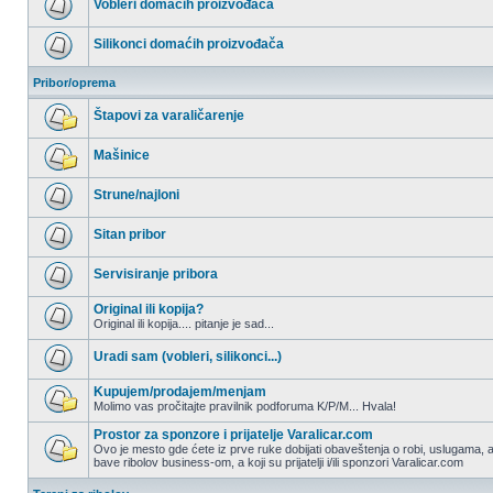
Vobleri domaćih proizvođača
postova
Nema
nepročitanih
Silikonci domaćih proizvođača
postova
Nema
nepročitanih
Pribor/oprema
postova
Štapovi za varaličarenje
Nema
nepročitanih
Mašinice
postova
Nema
nepročitanih
Strune/najloni
postova
Nema
nepročitanih
Sitan pribor
postova
Nema
nepročitanih
Servisiranje pribora
postova
Nema
nepročitanih
Original ili kopija?
postova
Original ili kopija.... pitanje je sad...
Nema
nepročitanih
Uradi sam (vobleri, silikonci...)
postova
Nema
nepročitanih
Kupujem/prodajem/menjam
postova
Molimo vas pročitajte pravilnik podforuma K/P/M... Hvala!
Nema
nepročitanih
Prostor za sponzore i prijatelje Varalicar.com
postova
Ovo je mesto gde ćete iz prve ruke dobijati obaveštenja o robi, uslugama, a
bave ribolov business-om, a koji su prijatelji i/ili sponzori Varalicar.com
Nema
nepročitanih
postova