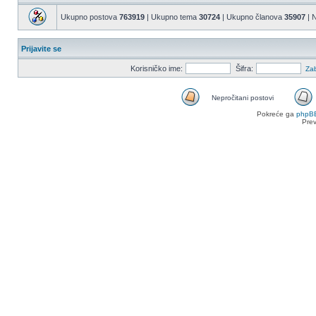
Ukupno postova
763919
| Ukupno tema
30724
| Ukupno članova
35907
| N
Prijavite se
Korisničko ime:
Šifra:
Zab
Nepročitani postovi
Nepročitani
Pokreće ga
phpB
postovi
Pre