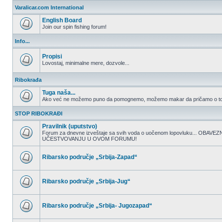
nepročitanih
Varalicar.com International
postova
English Board
Join our spin fishing forum!
Nema
nepročitanih
Info...
postova
Propisi
Lovostaj, minimalne mere, dozvole...
Nema
nepročitanih
Ribokrađa
postova
Tuga naša...
Ako već ne možemo puno da pomognemo, možemo makar da pričamo o to
Nema
nepročitanih
STOP RIBOKRAĐI
postova
Pravilnik (uputstvo)
Forum za dnevne izveštaje sa svih voda o uočenom lopovluku... OBA
UČESTVOVANJU U OVOM FORUMU!
Nema
nepročitanih
postova
Ribarsko područje „Srbija-Zapad“
Nema
nepročitanih
postova
Ribarsko područje „Srbija-Jug“
Nema
nepročitanih
postova
Ribarsko područje „Srbija- Jugozapad“
Nema
nepročitanih