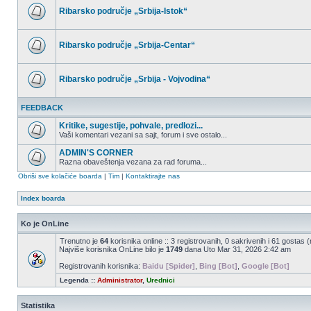
postova
Ribarsko područje „Srbija-Istok“
Nema
nepročitanih
postova
Ribarsko područje „Srbija-Centar“
Nema
nepročitanih
postova
Ribarsko područje „Srbija - Vojvodina“
Nema
nepročitanih
FEEDBACK
postova
Kritike, sugestije, pohvale, predlozi...
Vaši komentari vezani sa sajt, forum i sve ostalo...
Nema
nepročitanih
ADMIN'S CORNER
postova
Razna obaveštenja vezana za rad foruma...
Nema
Obriši sve kolačiće boarda
|
Tim
|
Kontaktirajte nas
nepročitanih
postova
Index boarda
Ko je OnLine
Trenutno je
64
korisnika online :: 3 registrovanih, 0 sakrivenih i 61 gostas 
Najviše korisnika OnLine bilo je
1749
dana Uto Mar 31, 2026 2:42 am
Registrovanih korisnika:
Baidu [Spider]
,
Bing [Bot]
,
Google [Bot]
Legenda ::
Administrator
,
Urednici
Statistika