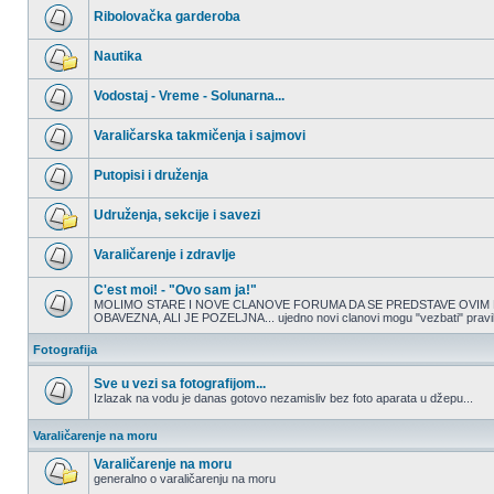
nepročitanih
Ribolovačka garderoba
postova
Nema
nepročitanih
Nautika
postova
Nema
nepročitanih
Vodostaj - Vreme - Solunarna...
postova
Nema
nepročitanih
Varaličarska takmičenja i sajmovi
postova
Nema
nepročitanih
Putopisi i druženja
postova
Nema
nepročitanih
Udruženja, sekcije i savezi
postova
Nema
nepročitanih
Varaličarenje i zdravlje
postova
Nema
nepročitanih
C'est moi! - "Ovo sam ja!"
postova
MOLIMO STARE I NOVE CLANOVE FORUMA DA SE PREDSTAVE OVIM 
OBAVEZNA, ALI JE POZELJNA... ujedno novi clanovi mogu "vezbati" pravilno
Nema
nepročitanih
postova
Fotografija
Sve u vezi sa fotografijom...
Izlazak na vodu je danas gotovo nezamisliv bez foto aparata u džepu...
Nema
nepročitanih
Varaličarenje na moru
postova
Varaličarenje na moru
generalno o varaličarenju na moru
Nema