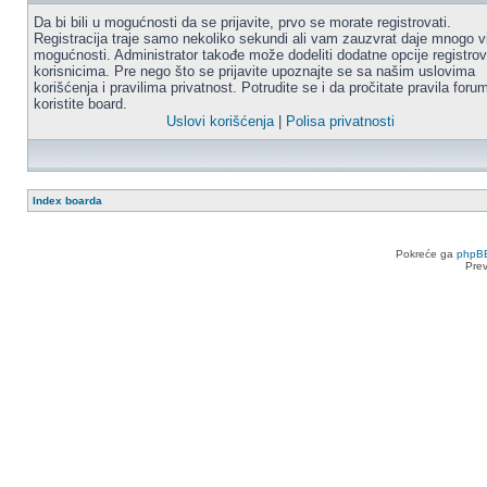
Da bi bili u mogućnosti da se prijavite, prvo se morate registrovati.
Registracija traje samo nekoliko sekundi ali vam zauzvrat daje mnogo v
mogućnosti. Administrator takođe može dodeliti dodatne opcije registro
korisnicima. Pre nego što se prijavite upoznajte se sa našim uslovima
korišćenja i pravilima privatnost. Potrudite se i da pročitate pravila for
koristite board.
Uslovi korišćenja
|
Polisa privatnosti
Index boarda
Pokreće ga
phpB
Pre