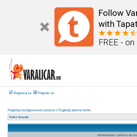
Follow Va
with Tapat
FREE - on
Registruj se
Prijavite se
Pogledaj neodgovorene postove
|
Pogledaj aktivne teme
Index boarda
Administrator zahteva da budet