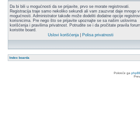
Da bi bili u mogućnosti da se prijavite, prvo se morate registrovati.
Registracija traje samo nekoliko sekundi ali vam zauzvrat daje mnogo v
mogućnosti. Administrator takođe može dodeliti dodatne opcije registro
korisnicima. Pre nego što se prijavite upoznajte se sa našim uslovima
korišćenja i pravilima privatnost. Potrudite se i da pročitate pravila for
koristite board.
Uslovi korišćenja
|
Polisa privatnosti
Index boarda
Pokreće ga
phpB
Pre