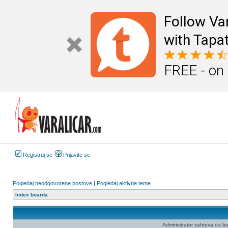
Follow Va
with Tapat
FREE - on
Registruj se
Prijavite se
Pogledaj neodgovorene postove
|
Pogledaj aktivne teme
Index boarda
Administrator zahteva da budet