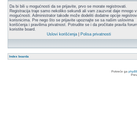
Da bi bili u mogućnosti da se prijavite, prvo se morate registrovati.
Registracija traje samo nekoliko sekundi ali vam zauzvrat daje mnogo v
mogućnosti. Administrator takođe može dodeliti dodatne opcije registro
korisnicima. Pre nego što se prijavite upoznajte se sa našim uslovima
korišćenja i pravilima privatnost. Potrudite se i da pročitate pravila for
koristite board.
Uslovi korišćenja
|
Polisa privatnosti
Index boarda
Pokreće ga
phpB
Pre