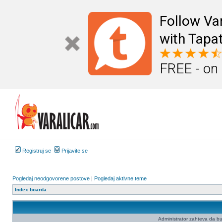
Follow Va
with Tapat
FREE - on
Registruj se
Prijavite se
Pogledaj neodgovorene postove
|
Pogledaj aktivne teme
Index boarda
Administrator zahteva da budet