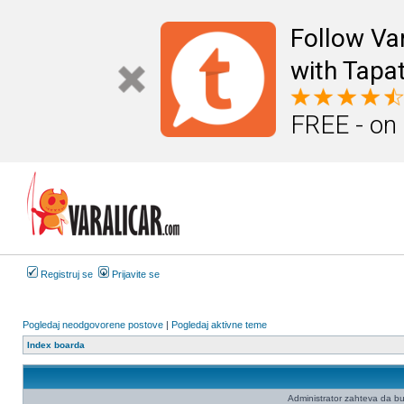
Follow Va
with Tapat
FREE - on
Registruj se
Prijavite se
Pogledaj neodgovorene postove
|
Pogledaj aktivne teme
Index boarda
Administrator zahteva da budet