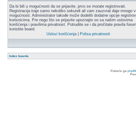
Da bi bili u mogućnosti da se prijavite, prvo se morate registrovati.
Registracija traje samo nekoliko sekundi ali vam zauzvrat daje mnogo v
mogućnosti. Administrator takođe može dodeliti dodatne opcije registro
korisnicima. Pre nego što se prijavite upoznajte se sa našim uslovima
korišćenja i pravilima privatnost. Potrudite se i da pročitate pravila for
koristite board.
Uslovi korišćenja
|
Polisa privatnosti
Index boarda
Pokreće ga
phpB
Pre