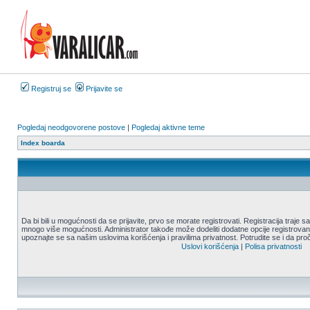
Registruj se
Prijavite se
Pogledaj neodgovorene postove
|
Pogledaj aktivne teme
Index boarda
Da bi bili u mogućnosti da se prijavite, prvo se morate registrovati. Registracija traje
mnogo više mogućnosti. Administrator takođe može dodeliti dodatne opcije registrovani
upoznajte se sa našim uslovima korišćenja i pravilima privatnost. Potrudite se i da proč
Uslovi korišćenja
|
Polisa privatnosti