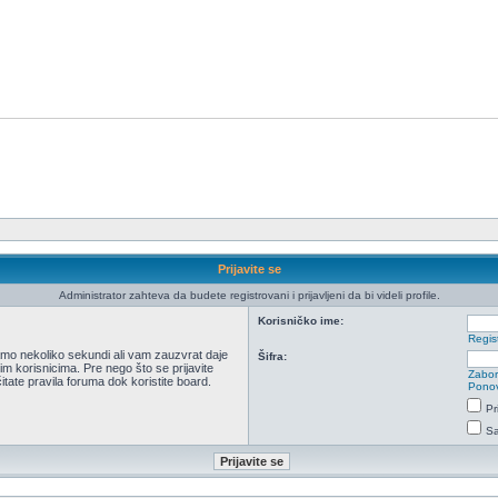
Prijavite se
Administrator zahteva da budete registrovani i prijavljeni da bi videli profile.
Korisničko ime:
Regist
 samo nekoliko sekundi ali vam zauzvrat daje
Šifra:
m korisnicima. Pre nego što se prijavite
Zabor
itate pravila foruma dok koristite board.
Ponov
Pr
Sa