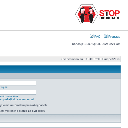
FAQ
Pretraga
Danas je Sub Avg 08, 2026 3:21 am
Sva vremena su u UTC+02:00 Europe/Paris
ruj se
avio sam šifru
o pošalji aktivacioni email
ijavi me automatski pri svakoj poseti
krij moj online status za ovu sesiju