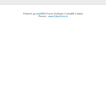
Pokreće ga
phpBB
® Forum Software © phpBB Limited
Prevod -
www.CyberCom.rs