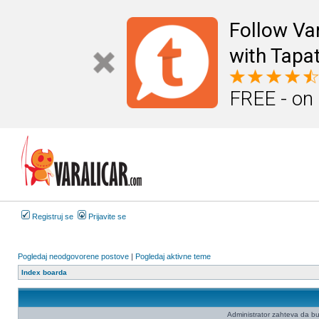
Follow Va
with Tapat
FREE - on
Registruj se
Prijavite se
Pogledaj neodgovorene postove
|
Pogledaj aktivne teme
Index boarda
Administrator zahteva da budet