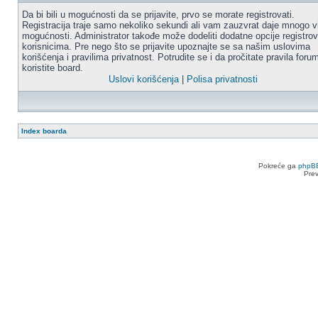
Da bi bili u mogućnosti da se prijavite, prvo se morate registrovati.
Registracija traje samo nekoliko sekundi ali vam zauzvrat daje mnogo v
mogućnosti. Administrator takođe može dodeliti dodatne opcije registro
korisnicima. Pre nego što se prijavite upoznajte se sa našim uslovima
korišćenja i pravilima privatnost. Potrudite se i da pročitate pravila for
koristite board.
Uslovi korišćenja
|
Polisa privatnosti
Index boarda
Pokreće ga
phpB
Pre