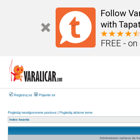
Follow Va
with Tapat
FREE - on
Registruj se
Prijavite se
Pogledaj neodgovorene postove
|
Pogledaj aktivne teme
Index boarda
Administrator zahteva da budet