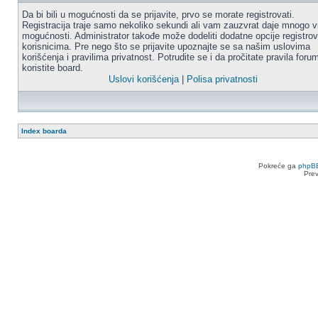
Da bi bili u mogućnosti da se prijavite, prvo se morate registrovati.
Registracija traje samo nekoliko sekundi ali vam zauzvrat daje mnogo v
mogućnosti. Administrator takođe može dodeliti dodatne opcije registro
korisnicima. Pre nego što se prijavite upoznajte se sa našim uslovima
korišćenja i pravilima privatnost. Potrudite se i da pročitate pravila for
koristite board.
Uslovi korišćenja
|
Polisa privatnosti
Index boarda
Pokreće ga
phpB
Pre