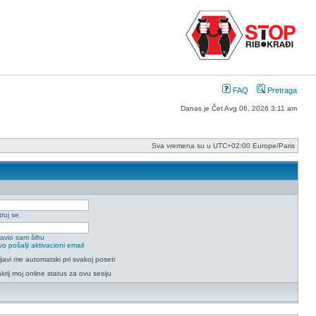
FAQ
Pretraga
Danas je Čet Avg 06, 2026 3:11 am
Sva vremena su u UTC+02:00 Europe/Paris
ruj se
avio sam šifru
o pošalji aktivacioni email
ijavi me automatski pri svakoj poseti
krij moj online status za ovu sesiju