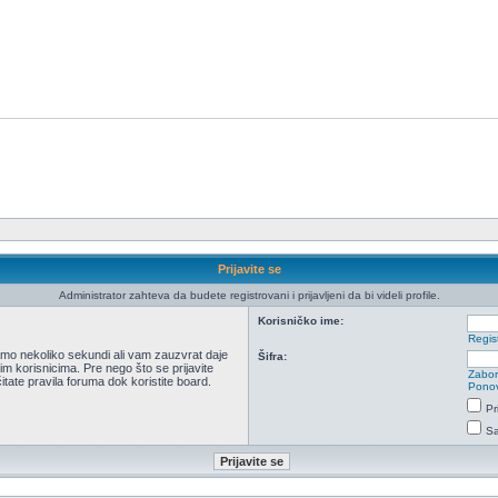
Prijavite se
Administrator zahteva da budete registrovani i prijavljeni da bi videli profile.
Korisničko ime:
Regist
 samo nekoliko sekundi ali vam zauzvrat daje
Šifra:
m korisnicima. Pre nego što se prijavite
Zabor
itate pravila foruma dok koristite board.
Ponov
Pr
Sa