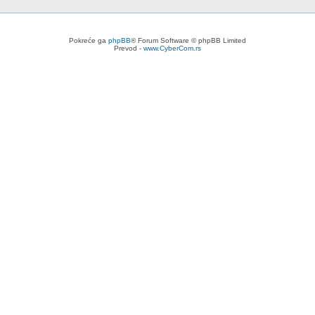
Pokreće ga
phpBB
® Forum Software © phpBB Limited
Prevod -
www.CyberCom.rs