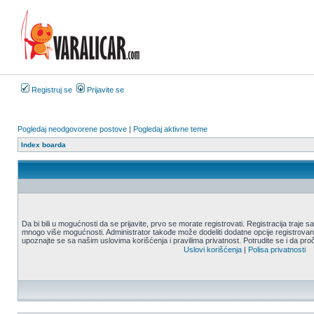
Registruj se
Prijavite se
Pogledaj neodgovorene postove
|
Pogledaj aktivne teme
Index boarda
Da bi bili u mogućnosti da se prijavite, prvo se morate registrovati. Registracija traje
mnogo više mogućnosti. Administrator takođe može dodeliti dodatne opcije registrovani
upoznajte se sa našim uslovima korišćenja i pravilima privatnost. Potrudite se i da proč
Uslovi korišćenja
|
Polisa privatnosti