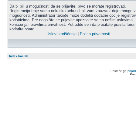
Da bi bili u mogućnosti da se prijavite, prvo se morate registrovati.
Registracija traje samo nekoliko sekundi ali vam zauzvrat daje mnogo v
mogućnosti. Administrator takođe može dodeliti dodatne opcije registro
korisnicima. Pre nego što se prijavite upoznajte se sa našim uslovima
korišćenja i pravilima privatnost. Potrudite se i da pročitate pravila for
koristite board.
Uslovi korišćenja
|
Polisa privatnosti
Index boarda
Pokreće ga
phpB
Pre