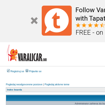
Follow Va
with Tapat
FREE - on
Registruj se
Prijavite se
Pogledaj neodgovorene postove
|
Pogledaj aktivne teme
Index boarda
Administrator zahteva da budet