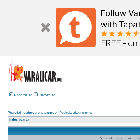
Follow Va
with Tapat
FREE - on
Registruj se
Prijavite se
Pogledaj neodgovorene postove
|
Pogledaj aktivne teme
Index boarda
Administrator zahteva da budet