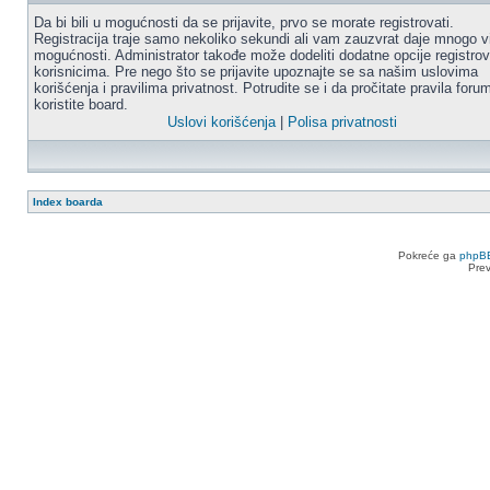
Da bi bili u mogućnosti da se prijavite, prvo se morate registrovati.
Registracija traje samo nekoliko sekundi ali vam zauzvrat daje mnogo v
mogućnosti. Administrator takođe može dodeliti dodatne opcije registro
korisnicima. Pre nego što se prijavite upoznajte se sa našim uslovima
korišćenja i pravilima privatnost. Potrudite se i da pročitate pravila for
koristite board.
Uslovi korišćenja
|
Polisa privatnosti
Index boarda
Pokreće ga
phpB
Pre