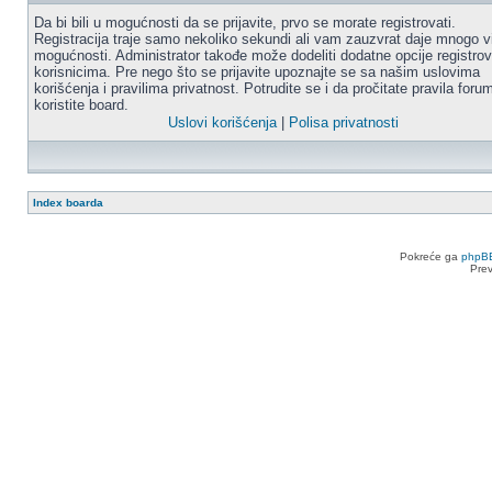
Da bi bili u mogućnosti da se prijavite, prvo se morate registrovati.
Registracija traje samo nekoliko sekundi ali vam zauzvrat daje mnogo v
mogućnosti. Administrator takođe može dodeliti dodatne opcije registro
korisnicima. Pre nego što se prijavite upoznajte se sa našim uslovima
korišćenja i pravilima privatnost. Potrudite se i da pročitate pravila for
koristite board.
Uslovi korišćenja
|
Polisa privatnosti
Index boarda
Pokreće ga
phpB
Pre