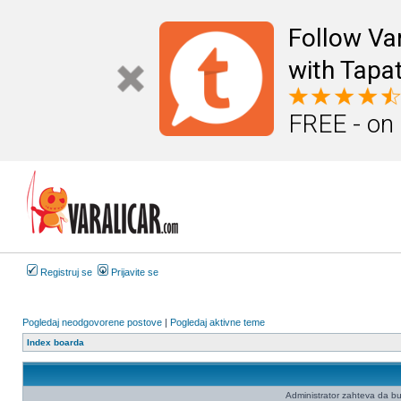
Follow Va
with Tapat
FREE - on
Registruj se
Prijavite se
Pogledaj neodgovorene postove
|
Pogledaj aktivne teme
Index boarda
Administrator zahteva da budet