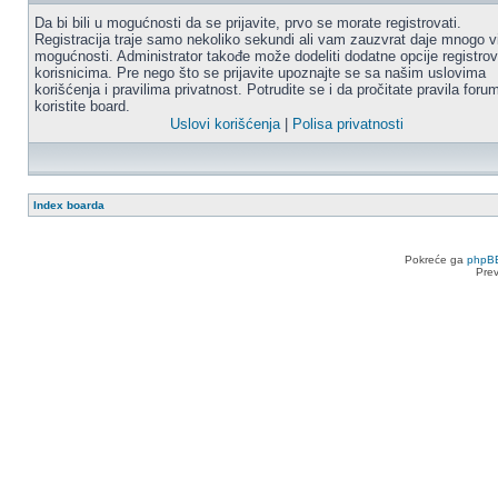
Da bi bili u mogućnosti da se prijavite, prvo se morate registrovati.
Registracija traje samo nekoliko sekundi ali vam zauzvrat daje mnogo v
mogućnosti. Administrator takođe može dodeliti dodatne opcije registro
korisnicima. Pre nego što se prijavite upoznajte se sa našim uslovima
korišćenja i pravilima privatnost. Potrudite se i da pročitate pravila for
koristite board.
Uslovi korišćenja
|
Polisa privatnosti
Index boarda
Pokreće ga
phpB
Pre