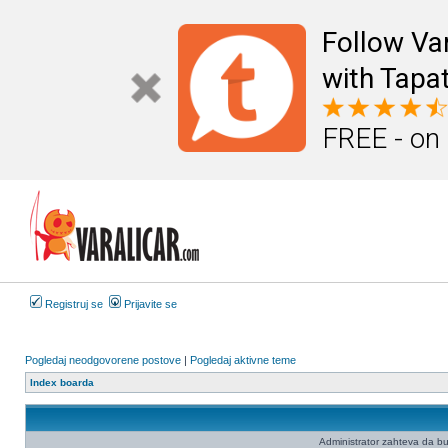
Follow Va
with Tapat
FREE - on
Registruj se
Prijavite se
Pogledaj neodgovorene postove
|
Pogledaj aktivne teme
Index boarda
Administrator zahteva da budet