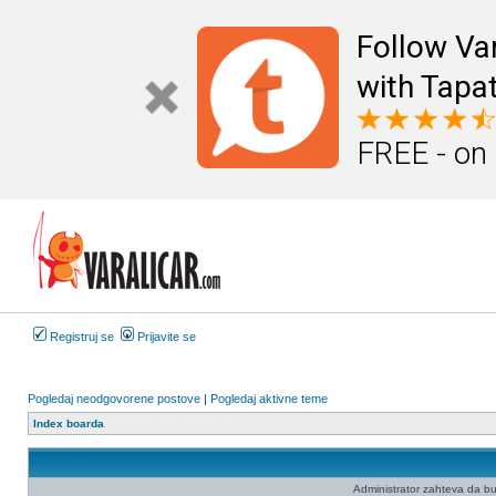
Follow Va
with Tapat
FREE - on
Registruj se
Prijavite se
Pogledaj neodgovorene postove
|
Pogledaj aktivne teme
Index boarda
Administrator zahteva da budet