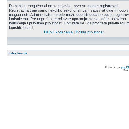
Da bi bili u mogućnosti da se prijavite, prvo se morate registrovati.
Registracija traje samo nekoliko sekundi ali vam zauzvrat daje mnogo v
mogućnosti. Administrator takođe može dodeliti dodatne opcije registro
korisnicima. Pre nego što se prijavite upoznajte se sa našim uslovima
korišćenja i pravilima privatnost. Potrudite se i da pročitate pravila for
koristite board.
Uslovi korišćenja
|
Polisa privatnosti
Index boarda
Pokreće ga
phpB
Pre