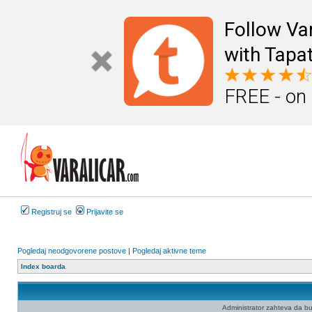
Follow Va
with Tapat
FREE - on
Registruj se
Prijavite se
Pogledaj neodgovorene postove
|
Pogledaj aktivne teme
Index boarda
Administrator zahteva da budet