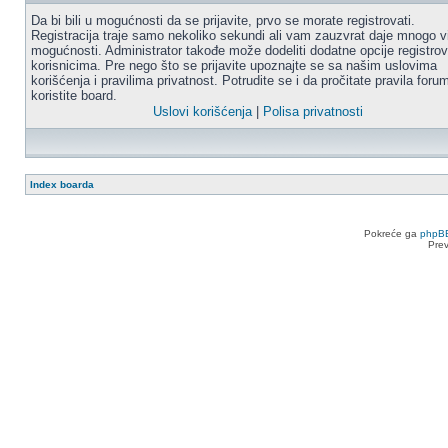
Da bi bili u mogućnosti da se prijavite, prvo se morate registrovati.
Registracija traje samo nekoliko sekundi ali vam zauzvrat daje mnogo v
mogućnosti. Administrator takođe može dodeliti dodatne opcije registro
korisnicima. Pre nego što se prijavite upoznajte se sa našim uslovima
korišćenja i pravilima privatnost. Potrudite se i da pročitate pravila for
koristite board.
Uslovi korišćenja
|
Polisa privatnosti
Index boarda
Pokreće ga
phpB
Pre