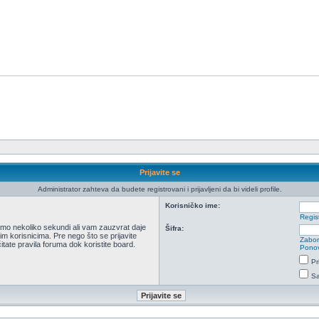
Prijavite se
Administrator zahteva da budete registrovani i prijavljeni da bi videli profile.
Korisničko ime:
Regist
 samo nekoliko sekundi ali vam zauzvrat daje
Šifra:
m korisnicima. Pre nego što se prijavite
Zabor
itate pravila foruma dok koristite board.
Ponov
Pr
Sa