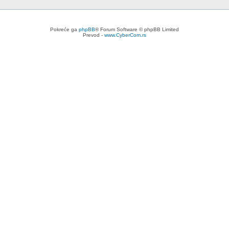
Pokreće ga
phpBB
® Forum Software © phpBB Limited
Prevod -
www.CyberCom.rs