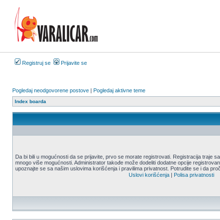
Registruj se
Prijavite se
Pogledaj neodgovorene postove
|
Pogledaj aktivne teme
Index boarda
Da bi bili u mogućnosti da se prijavite, prvo se morate registrovati. Registracija traje
mnogo više mogućnosti. Administrator takođe može dodeliti dodatne opcije registrovani
upoznajte se sa našim uslovima korišćenja i pravilima privatnost. Potrudite se i da proč
Uslovi korišćenja
|
Polisa privatnosti