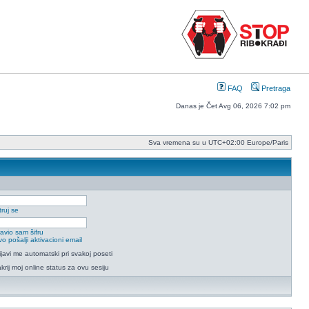
FAQ
Pretraga
Danas je Čet Avg 06, 2026 7:02 pm
Sva vremena su u UTC+02:00 Europe/Paris
ruj se
avio sam šifru
o pošalji aktivacioni email
ijavi me automatski pri svakoj poseti
krij moj online status za ovu sesiju