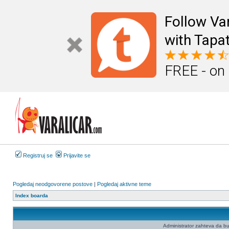
Follow Va
with Tapat
FREE - on
Registruj se
Prijavite se
Pogledaj neodgovorene postove
|
Pogledaj aktivne teme
Index boarda
Administrator zahteva da budet