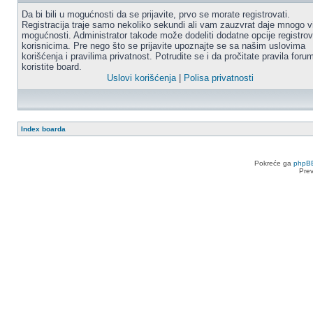
Da bi bili u mogućnosti da se prijavite, prvo se morate registrovati.
Registracija traje samo nekoliko sekundi ali vam zauzvrat daje mnogo v
mogućnosti. Administrator takođe može dodeliti dodatne opcije registro
korisnicima. Pre nego što se prijavite upoznajte se sa našim uslovima
korišćenja i pravilima privatnost. Potrudite se i da pročitate pravila for
koristite board.
Uslovi korišćenja
|
Polisa privatnosti
Index boarda
Pokreće ga
phpB
Pre