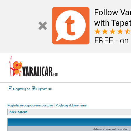
Follow Va
with Tapat
FREE - on
Registruj se
Prijavite se
Pogledaj neodgovorene postove
|
Pogledaj aktivne teme
Index boarda
Administrator zahteva da budet