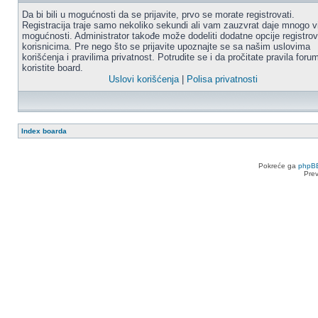
Da bi bili u mogućnosti da se prijavite, prvo se morate registrovati.
Registracija traje samo nekoliko sekundi ali vam zauzvrat daje mnogo v
mogućnosti. Administrator takođe može dodeliti dodatne opcije registro
korisnicima. Pre nego što se prijavite upoznajte se sa našim uslovima
korišćenja i pravilima privatnost. Potrudite se i da pročitate pravila for
koristite board.
Uslovi korišćenja
|
Polisa privatnosti
Index boarda
Pokreće ga
phpB
Pre