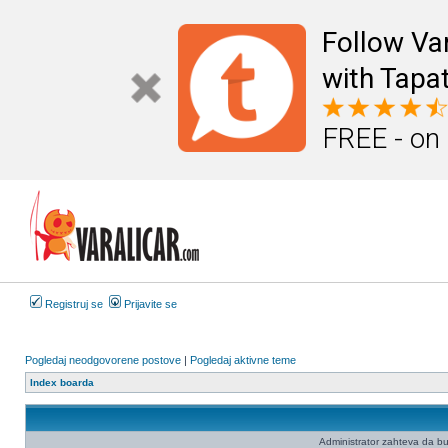
Follow Va
with Tapat
FREE - on
Registruj se
Prijavite se
Pogledaj neodgovorene postove
|
Pogledaj aktivne teme
Index boarda
Administrator zahteva da budet