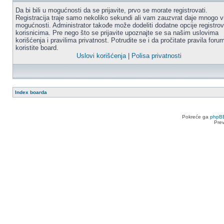
Da bi bili u mogućnosti da se prijavite, prvo se morate registrovati.
Registracija traje samo nekoliko sekundi ali vam zauzvrat daje mnogo v
mogućnosti. Administrator takođe može dodeliti dodatne opcije registro
korisnicima. Pre nego što se prijavite upoznajte se sa našim uslovima
korišćenja i pravilima privatnost. Potrudite se i da pročitate pravila for
koristite board.
Uslovi korišćenja
|
Polisa privatnosti
Index boarda
Pokreće ga
phpB
Pre