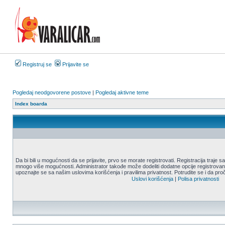
Registruj se
Prijavite se
Pogledaj neodgovorene postove
|
Pogledaj aktivne teme
Index boarda
Da bi bili u mogućnosti da se prijavite, prvo se morate registrovati. Registracija traje
mnogo više mogućnosti. Administrator takođe može dodeliti dodatne opcije registrovani
upoznajte se sa našim uslovima korišćenja i pravilima privatnost. Potrudite se i da proč
Uslovi korišćenja
|
Polisa privatnosti