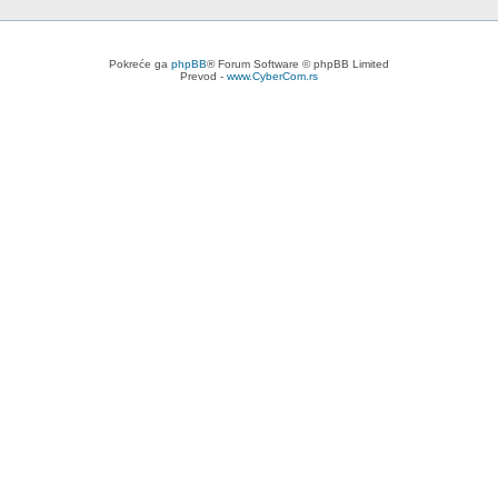
Pokreće ga
phpBB
® Forum Software © phpBB Limited
Prevod -
www.CyberCom.rs