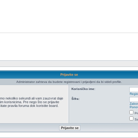
Prijavite se
Administrator zahteva da budete registrovani i prijavljeni da bi videli profile.
Korisničko ime:
Regist
 samo nekoliko sekundi ali vam zauzvrat daje
Šifra:
m korisnicima. Pre nego što se prijavite
Zabor
itate pravila foruma dok koristite board.
Ponov
Pr
Sa