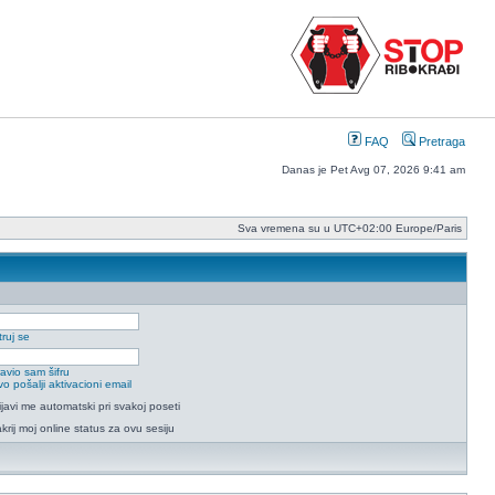
FAQ
Pretraga
Danas je Pet Avg 07, 2026 9:41 am
Sva vremena su u UTC+02:00 Europe/Paris
ruj se
avio sam šifru
o pošalji aktivacioni email
ijavi me automatski pri svakoj poseti
krij moj online status za ovu sesiju