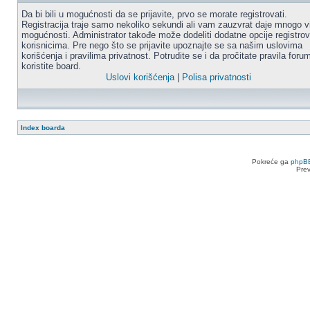
Da bi bili u mogućnosti da se prijavite, prvo se morate registrovati.
Registracija traje samo nekoliko sekundi ali vam zauzvrat daje mnogo v
mogućnosti. Administrator takođe može dodeliti dodatne opcije registro
korisnicima. Pre nego što se prijavite upoznajte se sa našim uslovima
korišćenja i pravilima privatnost. Potrudite se i da pročitate pravila for
koristite board.
Uslovi korišćenja
|
Polisa privatnosti
Index boarda
Pokreće ga
phpB
Pre