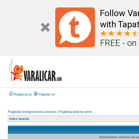
Follow Va
with Tapat
FREE - on
Registruj se
Prijavite se
Pogledaj neodgovorene postove
|
Pogledaj aktivne teme
Index boarda
Administrator zahteva da budet