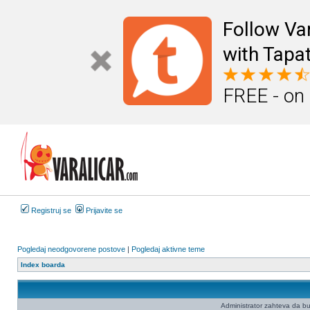
Follow Va
with Tapat
FREE - on
Registruj se
Prijavite se
Pogledaj neodgovorene postove
|
Pogledaj aktivne teme
Index boarda
Administrator zahteva da budet