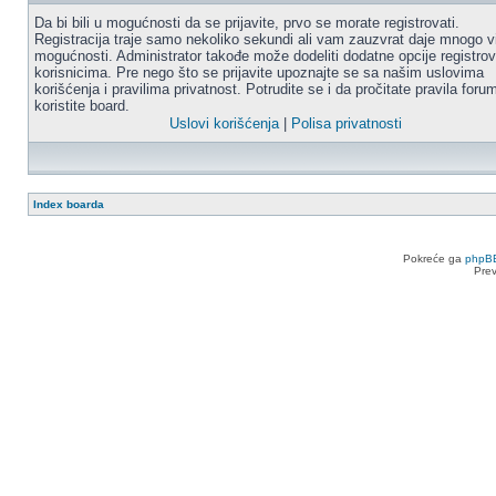
Da bi bili u mogućnosti da se prijavite, prvo se morate registrovati.
Registracija traje samo nekoliko sekundi ali vam zauzvrat daje mnogo v
mogućnosti. Administrator takođe može dodeliti dodatne opcije registro
korisnicima. Pre nego što se prijavite upoznajte se sa našim uslovima
korišćenja i pravilima privatnost. Potrudite se i da pročitate pravila for
koristite board.
Uslovi korišćenja
|
Polisa privatnosti
Index boarda
Pokreće ga
phpB
Pre