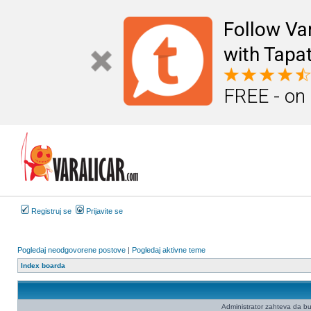
Follow Va
with Tapat
FREE - on
Registruj se
Prijavite se
Pogledaj neodgovorene postove
|
Pogledaj aktivne teme
Index boarda
Administrator zahteva da budet