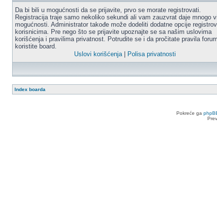
Da bi bili u mogućnosti da se prijavite, prvo se morate registrovati.
Registracija traje samo nekoliko sekundi ali vam zauzvrat daje mnogo v
mogućnosti. Administrator takođe može dodeliti dodatne opcije registro
korisnicima. Pre nego što se prijavite upoznajte se sa našim uslovima
korišćenja i pravilima privatnost. Potrudite se i da pročitate pravila for
koristite board.
Uslovi korišćenja
|
Polisa privatnosti
Index boarda
Pokreće ga
phpB
Pre