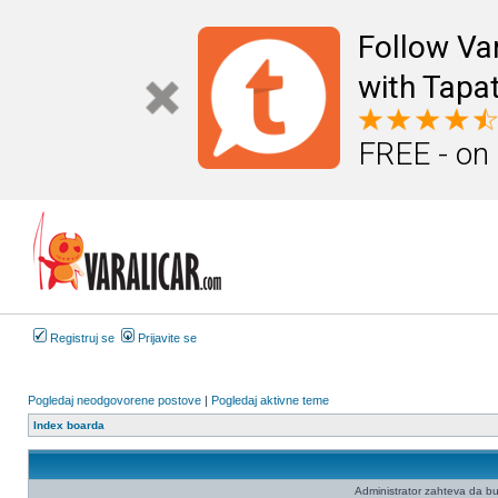
Follow Va
with Tapat
FREE - on
Registruj se
Prijavite se
Pogledaj neodgovorene postove
|
Pogledaj aktivne teme
Index boarda
Administrator zahteva da budet