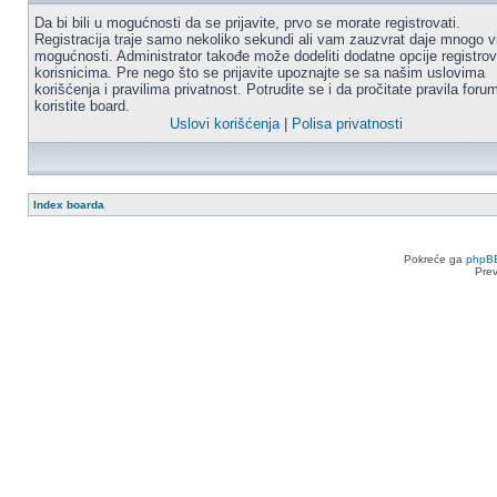
Da bi bili u mogućnosti da se prijavite, prvo se morate registrovati.
Registracija traje samo nekoliko sekundi ali vam zauzvrat daje mnogo v
mogućnosti. Administrator takođe može dodeliti dodatne opcije registro
korisnicima. Pre nego što se prijavite upoznajte se sa našim uslovima
korišćenja i pravilima privatnost. Potrudite se i da pročitate pravila for
koristite board.
Uslovi korišćenja
|
Polisa privatnosti
Index boarda
Pokreće ga
phpB
Pre