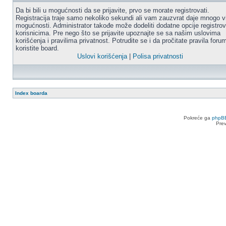
Da bi bili u mogućnosti da se prijavite, prvo se morate registrovati.
Registracija traje samo nekoliko sekundi ali vam zauzvrat daje mnogo v
mogućnosti. Administrator takođe može dodeliti dodatne opcije registro
korisnicima. Pre nego što se prijavite upoznajte se sa našim uslovima
korišćenja i pravilima privatnost. Potrudite se i da pročitate pravila for
koristite board.
Uslovi korišćenja
|
Polisa privatnosti
Index boarda
Pokreće ga
phpB
Pre