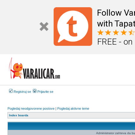
Follow Va
with Tapat
FREE - on
Registruj se
Prijavite se
Pogledaj neodgovorene postove
|
Pogledaj aktivne teme
Index boarda
Administrator zahteva da budet