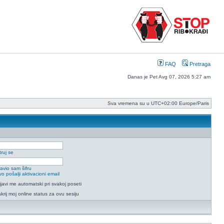
FAQ
Pretraga
Danas je Pet Avg 07, 2026 5:27 am
Sva vremena su u UTC+02:00 Europe/Paris
ruj se
avio sam šifru
o pošalji aktivacioni email
ijavi me automatski pri svakoj poseti
krij moj online status za ovu sesiju