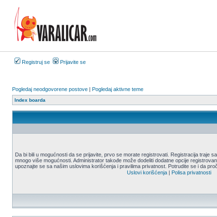
Registruj se
Prijavite se
Pogledaj neodgovorene postove
|
Pogledaj aktivne teme
Index boarda
Da bi bili u mogućnosti da se prijavite, prvo se morate registrovati. Registracija traje
mnogo više mogućnosti. Administrator takođe može dodeliti dodatne opcije registrovani
upoznajte se sa našim uslovima korišćenja i pravilima privatnost. Potrudite se i da proč
Uslovi korišćenja
|
Polisa privatnosti