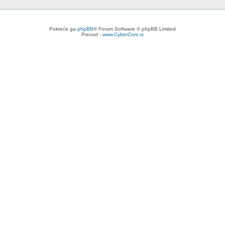
Pokreće ga
phpBB
® Forum Software © phpBB Limited
Prevod -
www.CyberCom.rs