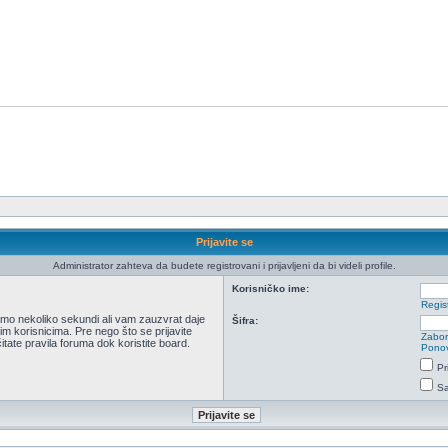
Prijavite se
Administrator zahteva da budete registrovani i prijavljeni da bi videli profile.
Korisničko ime:
Regist
 samo nekoliko sekundi ali vam zauzvrat daje
Šifra:
m korisnicima. Pre nego što se prijavite
Zabor
itate pravila foruma dok koristite board.
Ponov
Pr
Sa