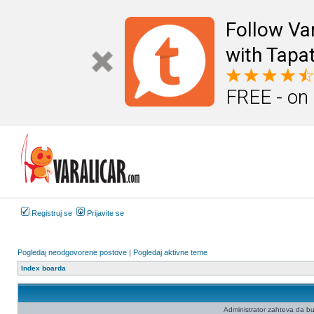
Follow Va
with Tapat
FREE - on
Registruj se
Prijavite se
Pogledaj neodgovorene postove
|
Pogledaj aktivne teme
Index boarda
Administrator zahteva da budet