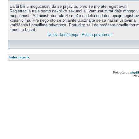
Da bi bili u mogućnosti da se prijavite, prvo se morate registrovati.
Registracija traje samo nekoliko sekundi ali vam zauzvrat daje mnogo v
mogućnosti. Administrator takođe može dodeliti dodatne opcije registro
korisnicima. Pre nego što se prijavite upoznajte se sa našim uslovima
korišćenja i pravilima privatnost. Potrudite se i da pročitate pravila for
koristite board.
Uslovi korišćenja
|
Polisa privatnosti
Index boarda
Pokreće ga
phpB
Pre