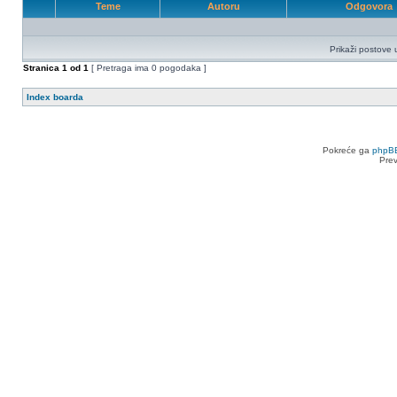
Teme
Autoru
Odgovora
Prikaži postove 
Stranica
1
od
1
[ Pretraga ima 0 pogodaka ]
Index boarda
Pokreće ga
phpB
Pre