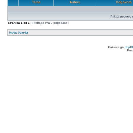
Teme
Autoru
Odgovora
Prikaži postove 
Stranica
1
od
1
[ Pretraga ima 0 pogodaka ]
Index boarda
Pokreće ga
phpB
Pre