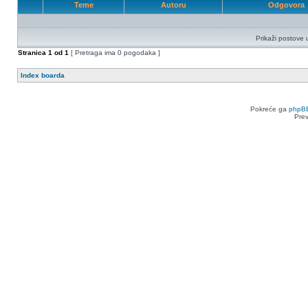
Teme
Autoru
Odgovora
Prikaži postove 
Stranica
1
od
1
[ Pretraga ima 0 pogodaka ]
Index boarda
Pokreće ga
phpB
Pre