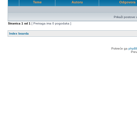
Teme
Autoru
Odgovora
Prikaži postove 
Stranica
1
od
1
[ Pretraga ima 0 pogodaka ]
Index boarda
Pokreće ga
phpB
Pre