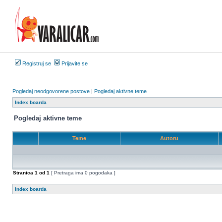
Registruj se
Prijavite se
Pogledaj neodgovorene postove
|
Pogledaj aktivne teme
Index boarda
Pogledaj aktivne teme
Teme
Autoru
Stranica
1
od
1
[ Pretraga ima 0 pogodaka ]
Index boarda