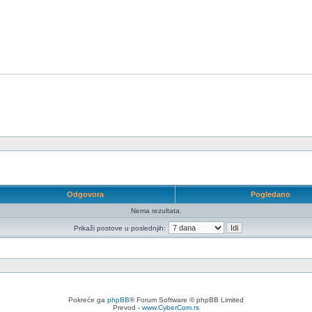
Odgovora
Pogledano
Nema rezultata.
Prikaži postove u poslednjih:
Pokreće ga
phpBB
® Forum Software © phpBB Limited
Prevod -
www.CyberCom.rs