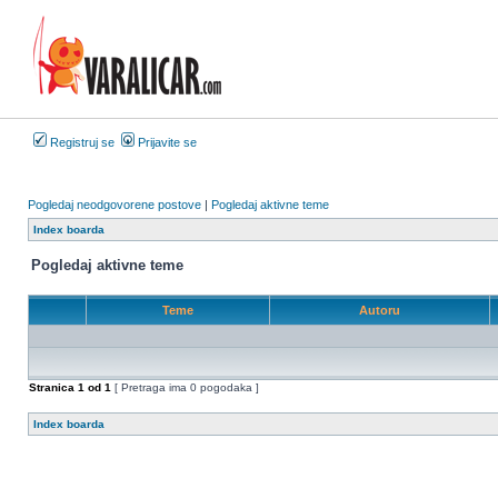
Registruj se
Prijavite se
Pogledaj neodgovorene postove
|
Pogledaj aktivne teme
Index boarda
Pogledaj aktivne teme
Teme
Autoru
Stranica
1
od
1
[ Pretraga ima 0 pogodaka ]
Index boarda