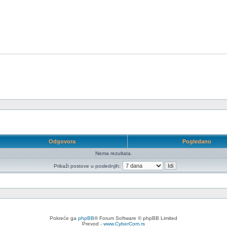
Odgovora
Pogledano
Nema rezultata.
Prikaži postove u poslednjih:
Pokreće ga
phpBB
® Forum Software © phpBB Limited
Prevod -
www.CyberCom.rs