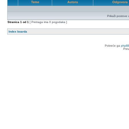
Teme
Autoru
Odgovora
Prikaži postove 
Stranica
1
od
1
[ Pretraga ima 0 pogodaka ]
Index boarda
Pokreće ga
phpB
Pre