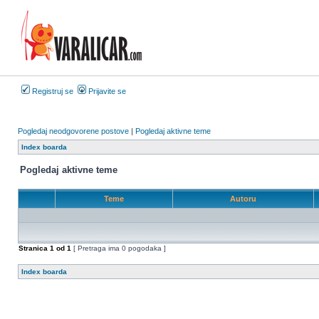
Registruj se
Prijavite se
Pogledaj neodgovorene postove
|
Pogledaj aktivne teme
Index boarda
Pogledaj aktivne teme
Teme
Autoru
Stranica
1
od
1
[ Pretraga ima 0 pogodaka ]
Index boarda