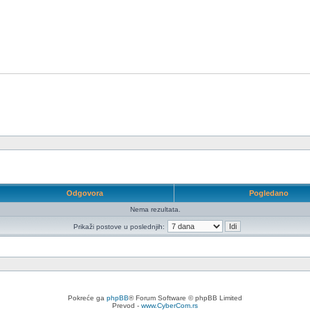
Odgovora
Pogledano
Nema rezultata.
Prikaži postove u poslednjih:
Pokreće ga
phpBB
® Forum Software © phpBB Limited
Prevod -
www.CyberCom.rs