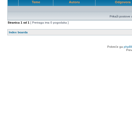
Teme
Autoru
Odgovora
Prikaži postove 
Stranica
1
od
1
[ Pretraga ima 0 pogodaka ]
Index boarda
Pokreće ga
phpB
Pre