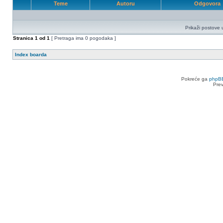
Teme
Autoru
Odgovora
Prikaži postove 
Stranica
1
od
1
[ Pretraga ima 0 pogodaka ]
Index boarda
Pokreće ga
phpB
Pre